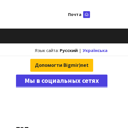
Почта
Искать
Язык сайта:
Русский
|
Українська
Допомогти Bigmir)net
Мы в социальных сетях