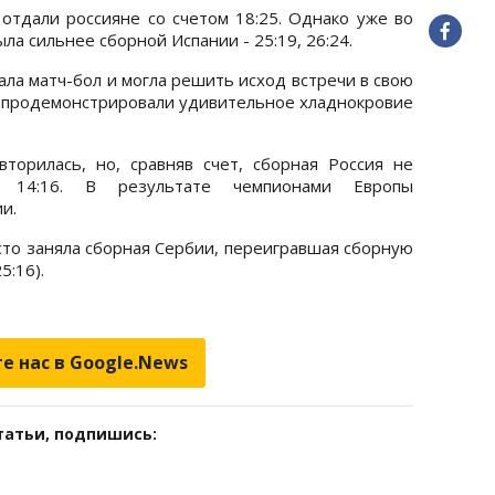
тдали россияне со счетом 18:25. Однако уже во
ла сильнее сборной Испании - 25:19, 26:24.
ала матч-бол и могла решить исход встречи в свою
ы продемонстрировали удивительное хладнокровие
торилась, но, сравняв счет, сборная Россия не
 14:16. В результате чемпионами Европы
и.
то заняла сборная Сербии, переигравшая сборную
5:16).
е нас в Google.News
татьи, подпишись: