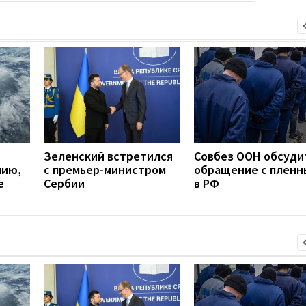
Зеленский встретился
Совбез ООН обсуди
нию,
с премьер-министром
обращение с плен
е
Сербии
в РФ