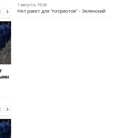
1 августа, 10:36
Нет ракет для "пэтриотов" - Зеленский
т
Турция ограничила
Марганец: премьер
ными
движение судов в
сообщил о кадровых
Черное море из-за атак
решениях после ава
на водопроводе