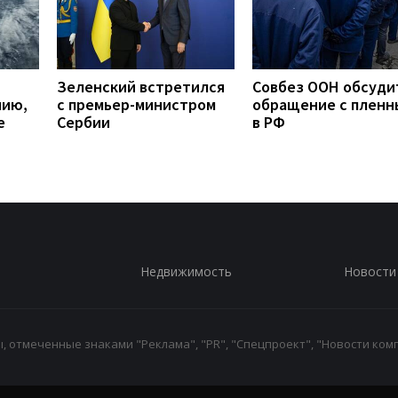
Зеленский встретился
Совбез ООН обсуди
нию,
с премьер-министром
обращение с плен
е
Сербии
в РФ
Недвижимость
Новости
 отмеченные знаками "Реклама", "PR", "Спецпроект", "Новости комп