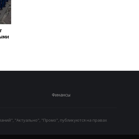
т
Турция ограничила
Марганец: премьер
ными
движение судов в
сообщил о кадровых
Черное море из-за атак
решениях после ава
на водопроводе
Финансы
аний", "Актуально", "Промо", публикуются на правах