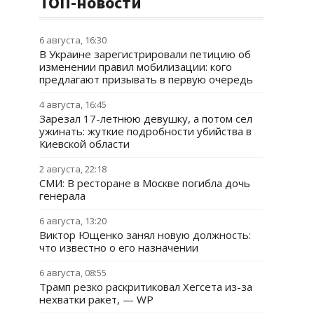
ТОП-новости
6 августа, 16:30
В Украине зарегистрировали петицию об
изменении правил мобилизации: кого
предлагают призывать в первую очередь
4 августа, 16:45
Зарезал 17-летнюю девушку, а потом сел
ужинать: жуткие подробности убийства в
Киевской области
2 августа, 22:18
СМИ: В ресторане в Москве погибла дочь
генерала
6 августа, 13:20
Виктор Ющенко занял новую должность:
что известно о его назначении
6 августа, 08:55
Трамп резко раскритиковал Хегсета из-за
нехватки ракет, — WP