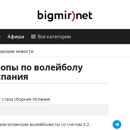
о
Афиша
Все категории
орошие новости
опы по волейболу
спания
ли испанские волейболисты со счетом 3:2.