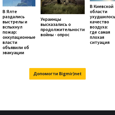
В Киевской
В Ялте
области
раздались
ухудшилос
Украинцы
выстрелы и
качество
высказались о
вспыхнул
воздуха:
продолжительности
пожар:
где самая
войны - опрос
оккупационные
плохая
власти
ситуация
объявили об
эвакуации
Допомогти Bigmir)net