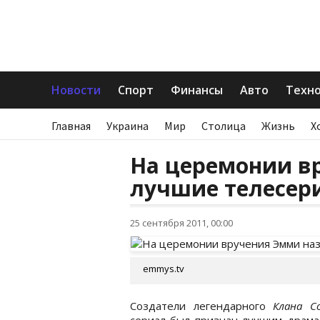
Новости
Спорт
Финансы
Авто
Техн
Главная
Украина
Мир
Столица
Жизнь
Х
На церемонии в
лучшие телесер
25 сентября 2011, 00:00
emmys.tv
Создатели легендарного
Клана С
сериал был признан лучшим драма