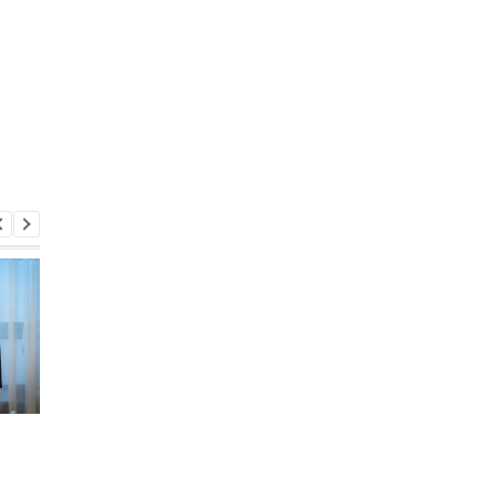
Во время боев на
В Киевской области
Курщине погибло более
произошло группово
70 российских
изнасилование 21-