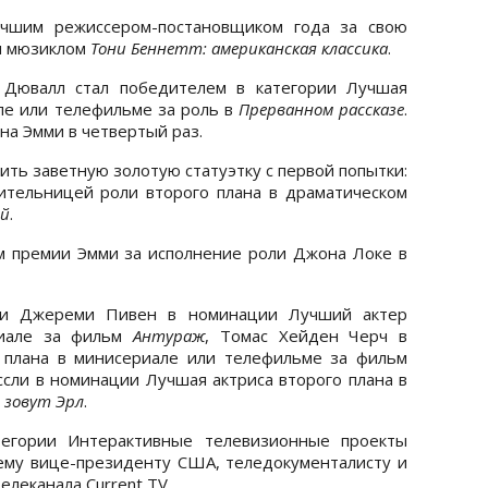
чшим режиссером-постановщиком года за свою
м мюзиклом
Тони Беннетт: американская классика
.
 Дювалл стал победителем в категории Лучшая
ле или телефильме за роль в
Прерванном рассказе
.
на Эмми в четвертый раз.
ить заветную золотую статуэтку с первой попытки:
ительницей роли второго плана в драматическом
ей
.
м премии Эмми за исполнение роли Джона Локе в
или Джереми Пивен в номинации Лучший актер
риале за фильм
Антураж
, Томас Хейден Черч в
 плана в минисериале или телефильме за фильм
ли в номинации Лучшая актриса второго плана в
 зовут Эрл
.
тегории Интерактивные телевизионные проекты
ему вице-президенту США, теледокументалисту и
елеканала Current TV.