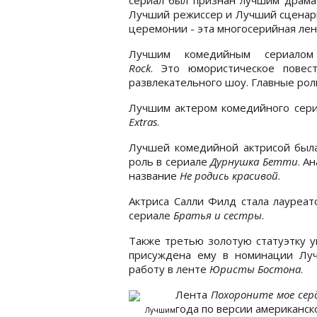
Лучший режиссер и Лучший сценар
церемонии - эта многосерийная лен
Лучшим комедийным сериало
Rock
. Это юмористическое повес
развлекательного шоу. Главные рол
Лучшим актером комедийного сери
Extras
.
Лучшей комедийной актрисой была
роль в сериале
Дурнушка Бетти
. А
название
Не родись красивой
.
Актриса Салли Филд стала лауреат
сериале
Братья и сестры
.
Также третью золотую статуэтку у
присуждена ему в номинации Луч
работу в ленте
Юристы Бостона
.
Лента
Похороните мое серд
года по версии американск
Лучшим