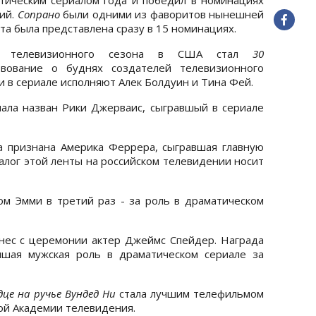
ий.
Сопрано
были одними из фаворитов нынешней
та была представлена сразу в 15 номинациях.
м телевизионного сезона в США стал
30
твование о буднях создателей телевизионного
и в сериале исполняют Алек Болдуин и Тина Фей.
ала назван Рики Джерваис, сыгравшый в сериале
 признана Америка Феррера, сыгравшая главную
налог этой ленты на российском телевидении носит
ом Эмми в третий раз - за роль в драматическом
нес с церемонии актер Джеймс Спейдер. Награда
шая мужская роль в драматическом сериале за
це на ручье Вундед Ни
стала лучшим телефильмом
ой Академии телевидения.