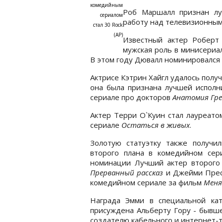
комедийным
Роб Маршалл признан лу
сериалом
работу над телевизионны
стал 30 Rock
(АР)
Известный актер Роберт
мужская роль в минисериа
В этом году Дювалл номинировался 
Актрисе Кэтрин Хайгл удалось получ
она была признана лучшей исполн
сериале про докторов
Анатомия Гр
Актер Терри О`Куин стал лауреато
сериале
Остаться в живых
.
Золотую статуэтку также получ
второго плана в комедийном се
номинации Лучший актер второго
Прерванный рассказ
и Джейми Пресс
комедийном сериале за фильм
Меня
Награда Эмми в специальной ка
присуждена Альберту Гору - бывш
создателю кабельного и интернет-т