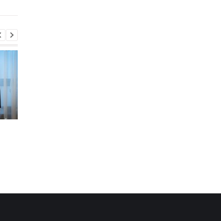
срочников - росСМИ
летней девушки
Во время боев на
В Киевской области
Курщине погибло более
произошло группово
70 российских
изнасилование 21-
срочников - росСМИ
летней девушки