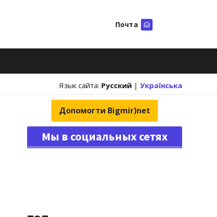
Почта
Искать
Язык сайта:
Русский
|
Українська
Допомогти Bigmir)net
Мы в социальных сетях