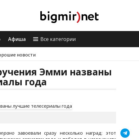
о
Афиша
Все категории
орошие новости
ручения Эмми названы
иалы года
опрано
завоевали сразу несколько наград: этот
тическим сериалом года и победил в номинациях