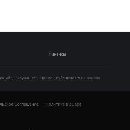
70 российских
изнасилование 21-
срочников - росСМИ
летней девушки
Финансы
аний", "Актуально", "Промо", публикуются на правах
льское Соглашение
|
Политика в сфере