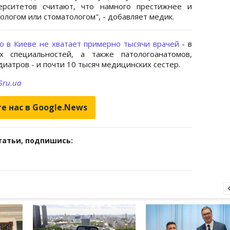
рситетов считают, что намного престижнее и
логом или стоматологом", - добавляет медик.
о в Киеве не хватает примерно тысячи врачей
- в
х специальностей, а также патологоанатомов,
иатров - и почти 10 тысяч медицинских сестер.
ru.ua
е нас в Google.News
татьи, подпишись: