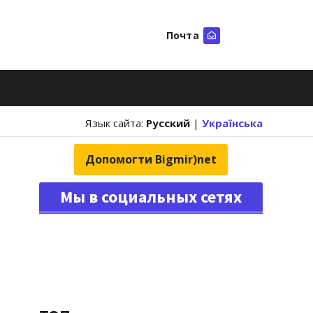
Почта
Искать
Язык сайта:
Русский
|
Українська
Допомогти Bigmir)net
Мы в социальных сетях