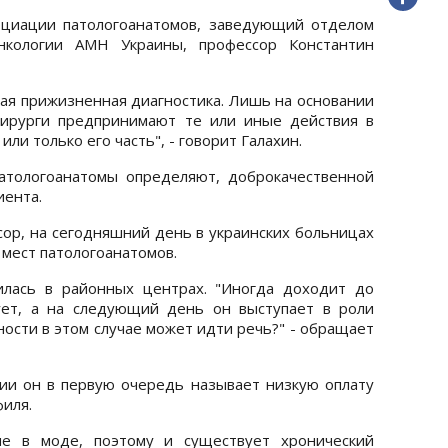
оциации патологоанатомов, заведующий отделом
онкологии АМН Украины, профессор Константин
кая прижизненная диагностика. Лишь на основании
хирурги предпринимают те или иные действия в
ли только его часть", - говорит Галахин.
атологоанатомы определяют, доброкачественной
иента.
сор, на сегодняшний день в украинских больницах
мест патологоанатомов.
илась в районных центрах. "Иногда доходит до
ует, а на следующий день он выступает в роли
ности в этом случае может идти речь?" - обращает
ии он в первую очередь называет низкую оплату
иля.
не в моде, поэтому и существует хронический