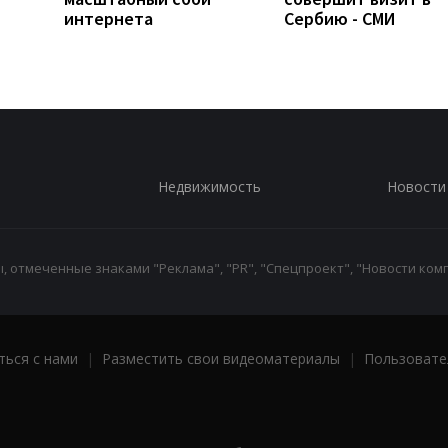
интернета
Сербию - СМИ
Недвижимость
Новости
 отмеченные знаками "Реклама", "PR", "Спецпроект", "Новости комп
ться с нами
|
Разместить свои видеоматериалы
|
Пользовате