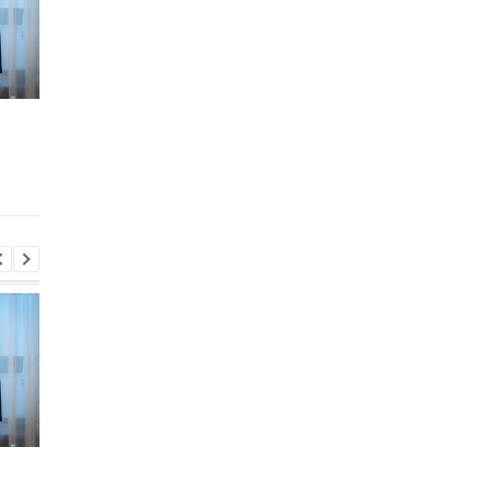
Во время боев на
В Киевской области
Курщине погибло более
произошло группово
70 российских
изнасилование 21-
срочников - росСМИ
летней девушки
Во время боев на
В Киевской области
Курщине погибло более
произошло группово