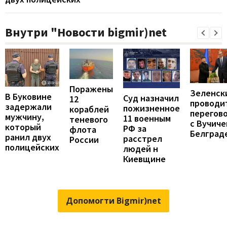
Внутри "Новости bigmir)net
Поражены
Зеленск
В Буковине
Суд назначил
12
проводи
задержали
пожизненное
кораблей
перегов
мужчину,
11 военным
теневого
с Вучиче
который
РФ за
флота
Белград
ранил двух
расстрел
России
полицейских
людей н
Киевщине
Допомогти Bigmir)net