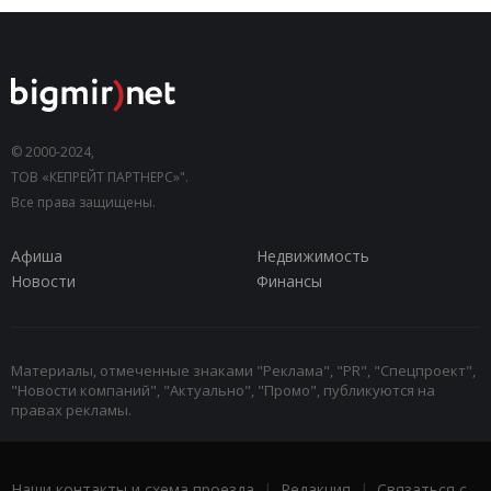
© 2000-2024,
ТОВ «КЕПРЕЙТ ПАРТНЕРС»".
Все права защищены.
Афиша
Недвижимость
Новости
Финансы
Материалы, отмеченные знаками "Реклама", "PR", "Спецпроект",
"Новости компаний", "Актуально", "Промо", публикуются на
правах рекламы.
Наши контакты и схема проезда
|
Редакция
|
Связаться с