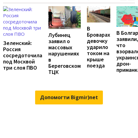
В
В Болга
Броварах
Лубинец
заявили
девочку
заявил о
Зеленский:
что
ударило
массовых
Россия
взорвал
током на
нарушениях
сосредоточила
украинс
крыше
в
под Москвой
дрон-
поезда
Береговском
три слоя ПВО
приманк
ТЦК
Допомогти Bigmir)net