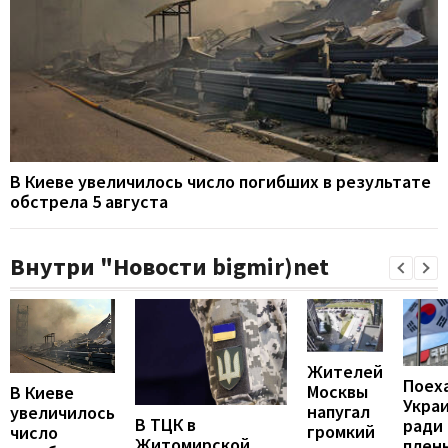
В Киеве увеличилось число погибших в результате
обстрела 5 августа
Внутри "Новости bigmir)net
Жителей
Поех
Москвы
В Киеве
Укра
напугал
увеличилось
В ТЦК в
ради
громкий
число
Житомирской
пленн