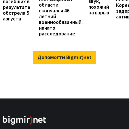
звук,
погибших в
области
Коре
похожий
результате
скончался 46-
заде
на взрыв
обстрела 5
летний
акти
августа
военнообязанный:
начато
расследование
Допомогти Bigmir)net