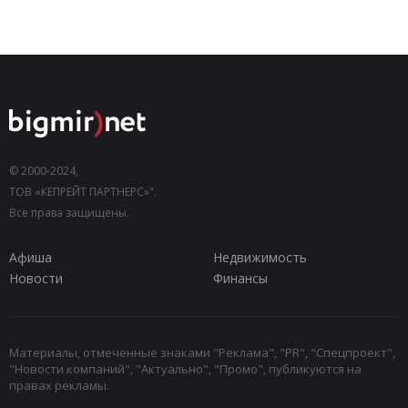
© 2000-2024,
ТОВ «КЕПРЕЙТ ПАРТНЕРС»".
Все права защищены.
Афиша
Недвижимость
Новости
Финансы
Материалы, отмеченные знаками "Реклама", "PR", "Спецпроект",
"Новости компаний", "Актуально", "Промо", публикуются на
правах рекламы.