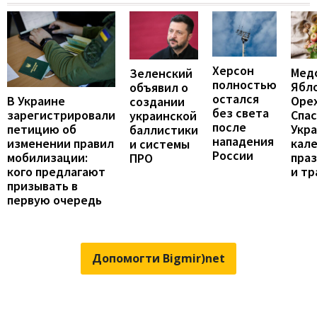
Херсон
Мед
Зеленский
полностью
Ябл
объявил о
остался
В Украине
Оре
создании
без света
зарегистрировали
Спас
украинской
после
петицию об
Укра
баллистики
нападения
изменении правил
кал
и системы
России
мобилизации:
пра
ПРО
кого предлагают
и т
призывать в
первую очередь
Допомогти Bigmir)net