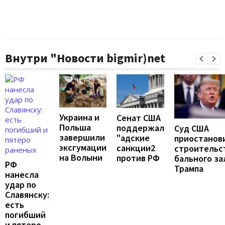
Внутри "Новости bigmir)net
Украина и
Сенат США
Польша
поддержал
Суд США
завершили
"адские
приостанов
эксгумации
санкции2
строительс
на Волыни
против РФ
бального за
РФ
Трампа
нанесла
удар по
Славянску:
есть
погибший
и пятеро