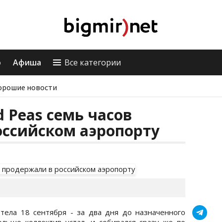
о
Афиша
Все категории
орошие новости
d Peas семь часов
оссийском аэропорту
тела 18 сентября - за два дня до назначенного
льше коллектив устал, и собирался сразу же по