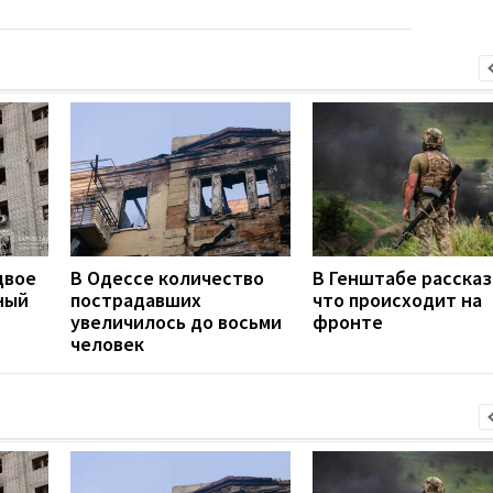
двое
В Одессе количество
В Генштабе рассказ
ный
пострадавших
что происходит на
увеличилось до восьми
фронте
человек