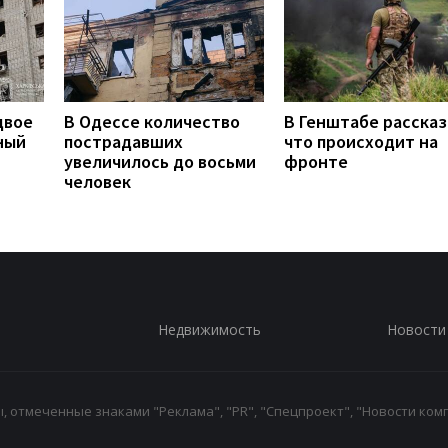
двое
В Одессе количество
В Генштабе рассказ
ный
пострадавших
что происходит на
увеличилось до восьми
фронте
человек
Недвижимость
Новости
 отмеченные знаками "Реклама", "PR", "Спецпроект", "Новости комп