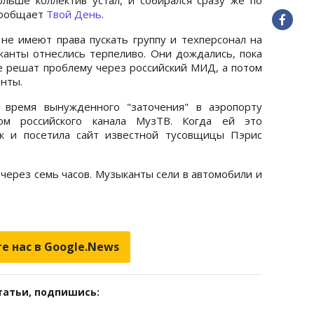
 сообщает
Твой День
.
 не имеют права пускать группу и техперсонал на
канты отнеслись терпеливо. Они дождались, пока
е решат проблему через российский МИД, а потом
нты.
 время вынужденного "заточения" в аэропорту
ом российского канала МузТВ. Когда ей это
ук и посетила сайт известной тусовщицы Пэрис
через семь часов. Музыканты сели в автомобили и
е нас в Google.News
татьи, подпишись: