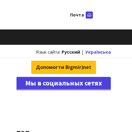
Почта
Искать
Язык сайта:
Русский
|
Українська
Допомогти Bigmir)net
Мы в социальных сетях