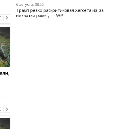
6 августа, 08:55
Трамп резко раскритиковал Хегсета из-за
нехватки ракет, — WP
али,
Удар по Харькову:
Стало известно, как
количество раненых
сработала ПВО
увеличилось до 13
человек