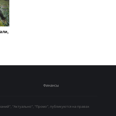
али,
Удар по Харькову:
Стало известно, как
количество раненых
сработала ПВО
увеличилось до 13
человек
Финансы
аний", "Актуально", "Промо", публикуются на правах