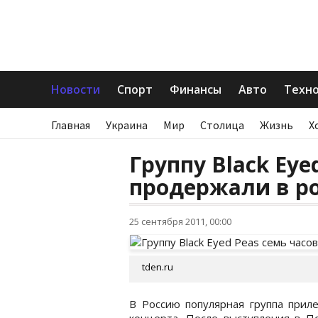
Новости
Спорт
Финансы
Авто
Техн
Главная
Украина
Мир
Столица
Жизнь
Х
Группу Black Eye
продержали в р
25 сентября 2011, 00:00
tden.ru
В Россию популярная группа приле
концерта. После выступления в По