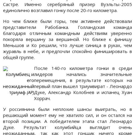
Састре. Именно серебряный призер Вуэльты-2005
единолично возглавил гонку после 20-го километра.
Но чем ближе были горы, тем активнее действовали
представители Рабобанка. Голландская команда
благодаря отличным командным действиям уверенно
покоряла вершину за вершиной. Но ближе к финишу
Меньшов и Ко решили, что лучше синица в руках, чем
журавль в небе, и предпочли спокойно финишировать в
общей группе.
После 140-го километра гонки в среди
Колумбиец и
лидеров начались значительные
его
перемещения, в результате которых на
неожиданный
первый план вышел триумвират - Леонардо
триумф
(АР)
Дуке, Александр Колобнев и испанец Хуан
Хоррач.
У россиянина были неплохие шансы выиграть, но в
решающий момент ему не хватило сил, и он остался на
второй позиции. А победителем этапа стал Леонардо
Дуке. Результат колумбийца выглядит очень
неожиданным, так как этот гонщик ничего кроме