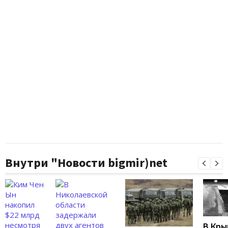
Внутри "Новости bigmir)net
В Кры