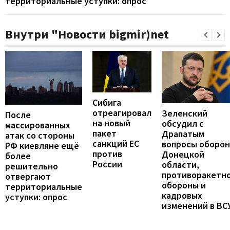
территориальные уступки: опрос
Внутри "Новости bigmir)net
Сибига
отреагировал
Зеленский
После
на новый
обсудил с
массированных
пакет
Драпатым
атак со стороны
санкций ЕС
вопросы оборо
РФ киевляне ещё
против
Донецкой
более
России
области,
решительно
противоракетн
отвергают
обороны и
территориальные
кадровых
уступки: опрос
изменений в ВС