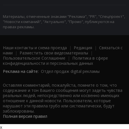
Материалы, отмеченные знаками "Реклама", "PR", "Спецпроект",
"Новости компаний", "Актуально", "Промо", публикуются на
правах рекламы.
Наши контакты и схема проезда
|
Редакция
|
Связаться с
нами
|
Разместить свои видеоматериалы
|
Пользовательское Соглашение
|
Политика в сфере
конфиденциальности и персональных данных
Реклама на сайте:
Отдел продаж digital рекламы
Оставляя комментарий, пожалуйста, помните о том, что
содержание и тон Вашего сообщения могут задеть чувства
реальных людей, непосредственно или косвенно имеющих
отношение к данной новости. Пользователи, которые
нарушают эти правила грубо или систематически, будут
заблокированы.
Полная версия правил
x