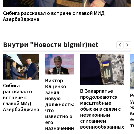
Сибига рассказал о встрече с главой МИД
Азербайджана
Внутри "Новости bigmir)net
Виктор
Сибига
Ющенко
В Закарпатье
рассказал о
занял
Р
продолжаются
встрече с
новую
у
масштабные
главой МИД
должность:
ж
обыски в связи с
Азербайджана
что
в
незаконным
известно о
е
списанием
его
т
военнообязанных
назначении