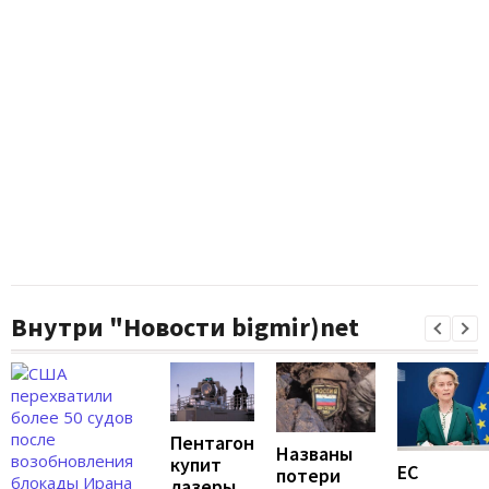
Внутри "Новости bigmir)net
Пентагон
Названы
купит
ЕС
потери
лазеры