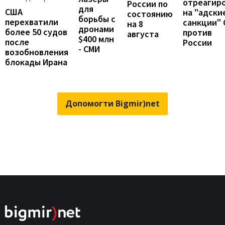
отреагир
России по
для
США
на "адски
состоянию
борьбы с
перехватили
санкции"
на 8
дронами
более 50 судов
против
августа
$400 млн
после
России
- СМИ
возобновления
блокады Ирана
Допомогти Bigmir)net