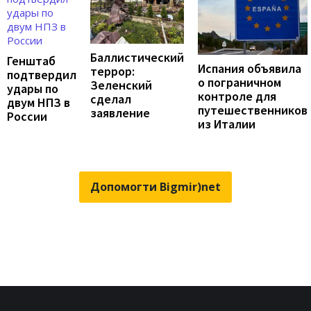
Баллистический
Генштаб
Испания объявила
террор:
подтвердил
о пограничном
Зеленский
удары по
контроле для
сделал
двум НПЗ в
путешественников
заявление
России
из Италии
Допомогти Bigmir)net