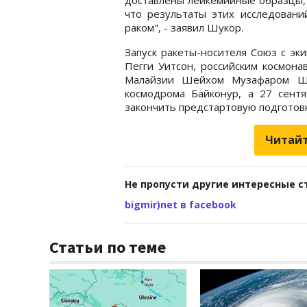
что результаты этих исследовани
раком", - заявил Шукор.
Запуск ракеты-носителя Союз с эк
Пегги Уитсон, российским космон
Малайзии Шейхом Музафаром Шу
космодрома Байконур, а 27 сент
закончить предстартовую подготовк
Читайт
Не пропусти другие интересные с
bigmir)net в facebook
Статьи по теме