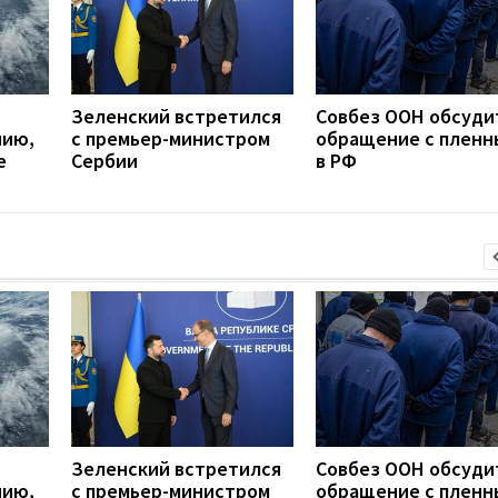
Зеленский встретился
Совбез ООН обсуди
нию,
с премьер-министром
обращение с плен
е
Сербии
в РФ
Зеленский встретился
Совбез ООН обсуди
нию,
с премьер-министром
обращение с плен