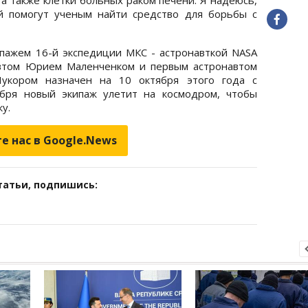
й помогут ученым найти средство для борьбы с
ипажем 16-й экспедиции МКС - астронавткой NASA
автом Юрием Маленченком и первым астронавтом
кором назначен на 10 октября этого года с
ября новый экипаж улетит на космодром, чтобы
у.
е нас в Google.News
татьи, подпишись: