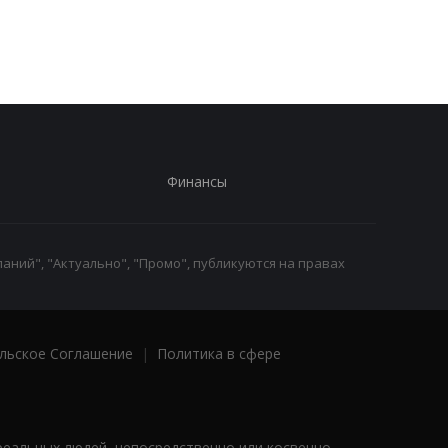
Черное море из-за атак
решениях после ава
на водопроводе
Финансы
аний", "Актуально", "Промо", публикуются на правах
льское Соглашение
|
Политика в сфере
реальных людей, непосредственно или косвенно