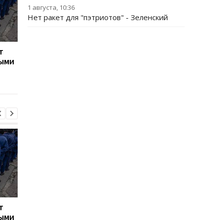
1 августа, 10:36
Нет ракет для "пэтриотов" - Зеленский
т
Турция ограничила
Марганец: премьер
ными
движение судов в
сообщил о кадровых
Черное море из-за атак
решениях после ава
на водопроводе
т
Турция ограничила
Марганец: премьер
ными
движение судов в
сообщил о кадровых