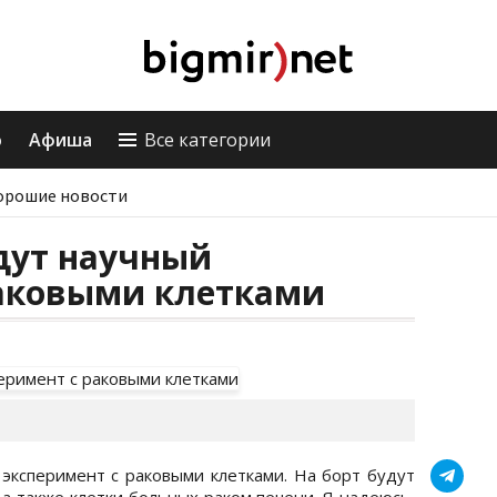
о
Афиша
Все категории
орошие новости
дут научный
раковыми клетками
 эксперимент с раковыми клетками. На борт будут
а также клетки больных раком печени. Я надеюсь,