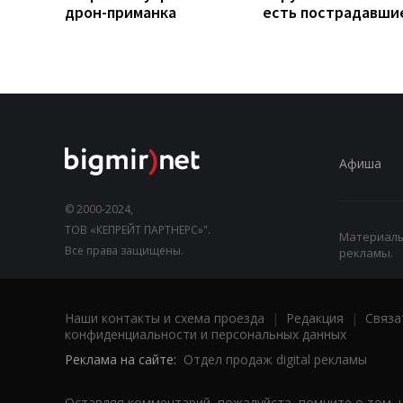
дрон-приманка
есть пострадавши
Афиша
© 2000-2024,
ТОВ «КЕПРЕЙТ ПАРТНЕРС»".
Материалы,
Все права защищены.
рекламы.
Наши контакты и схема проезда
|
Редакция
|
Связа
конфиденциальности и персональных данных
Реклама на сайте:
Отдел продаж digital рекламы
Оставляя комментарий, пожалуйста, помните о том, 