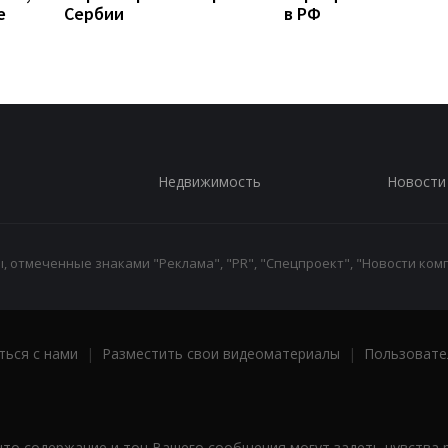
е
Сербии
в РФ
Недвижимость
Новости
 отмеченные знаками "Реклама", "PR", "Спецпроект", "Новости комп
ться с нами
|
Разместить свои видеоматериалы
|
Пользовате
что содержание и тон Вашего сообщения могут задеть чувства 