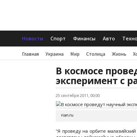
Новости
Спорт
Финансы
Авто
Техн
Главная
Украина
Мир
Столица
Жизнь
Х
В космосе прове
эксперимент с 
25 сентября 2011, 00:00
rian.ru
"Я проведу на орбите малазийский
доставлены лейкемийные образцы, 