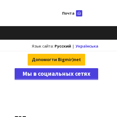
Почта
Искать
Язык сайта:
Русский
|
Українська
Допомогти Bigmir)net
Мы в социальных сетях