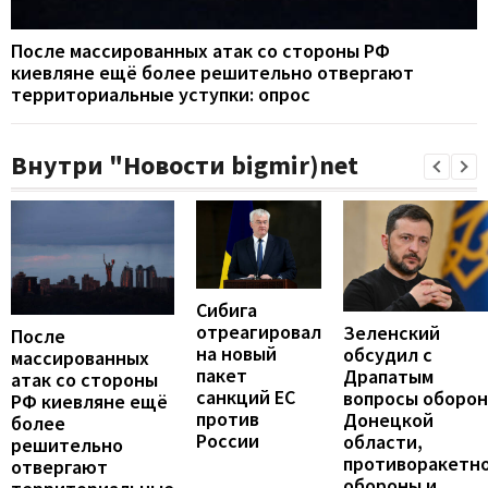
После массированных атак со стороны РФ
киевляне ещё более решительно отвергают
территориальные уступки: опрос
Внутри "Новости bigmir)net
Сибига
отреагировал
Зеленский
После
на новый
обсудил с
массированных
пакет
Драпатым
атак со стороны
санкций ЕС
вопросы оборо
РФ киевляне ещё
против
Донецкой
более
России
области,
решительно
противоракетн
отвергают
обороны и