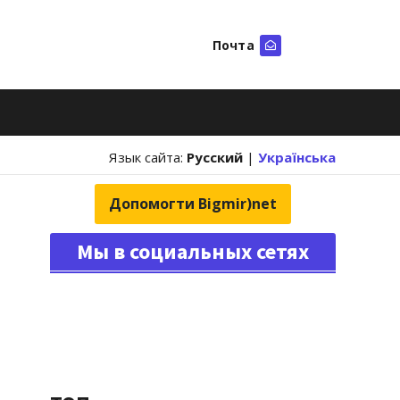
Почта
Искать
Язык сайта:
Русский
|
Українська
Допомогти Bigmir)net
Мы в социальных сетях