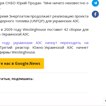
аря СНБО Юрий Продан. "Мне ничего неизвестно о
.
время Энергоатом продолжает реализацию проекта
дерного топлива (UNFQP) для украинских АЭС.
 в 2009 году Westinghouse поставит 42 сборки для
-Украинской АЭС.
 году украинские АЭС начнут переходить на
 Третий реактор Южно-Украинской АЭС начнет
фирмы Westinghouse.
е нас в Google.News
татьи, подпишись: