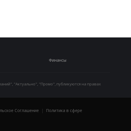
Трамп резко ответил на
Украина поставила
публикацию о
Путина перед дилем
конфликте с Хегсетом
- СМИ
Финансы
аний", "Актуально", "Промо", публикуются на правах
льское Соглашение
|
Политика в сфере