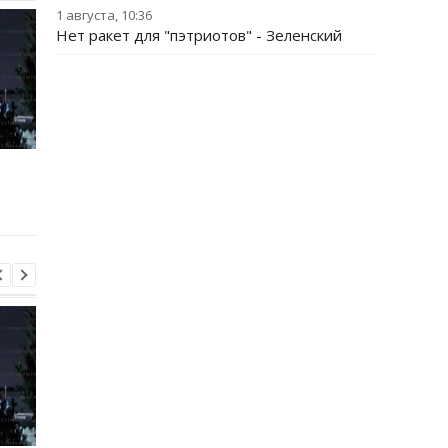
1 августа, 10:36
Нет ракет для "пэтриотов" - Зеленский
Трамп резко ответил на
Украина поставила
публикацию о
Путина перед дилем
конфликте с Хегсетом
- СМИ