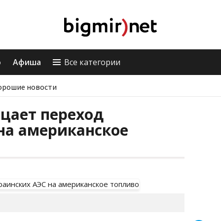
о
Афиша
Все категории
орошие новости
цает переход
на американское