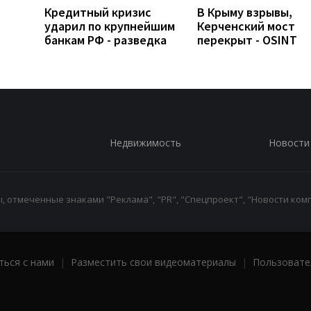
Кредитный кризис
В Крыму взрывы,
ударил по крупнейшим
Керченский мост
банкам РФ - разведка
перекрыт - OSINT
Недвижимость
Новости
 отмеченные знаками "Реклама", "PR", "Спецпроект", "Новости комп
ться с нами
|
Разместить свои видеоматериалы
|
Пользовате