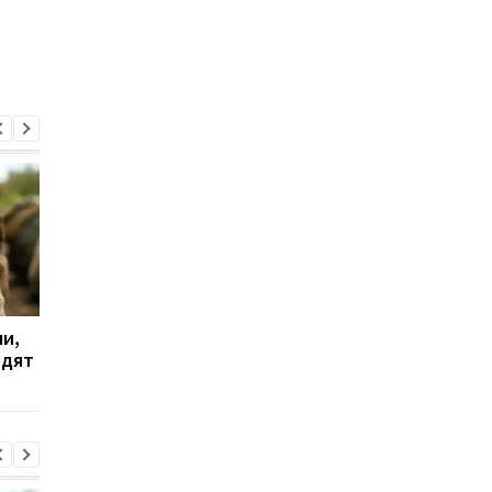
и,
Дрон поразил больницу
Бывшему главе МИД
одят
в Херсоне: пострадали
Венгрии Сийярто
медработницы
грозит тюрьма