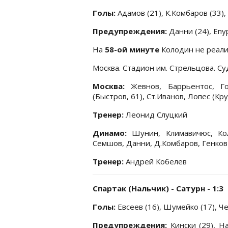
Голы:
Адамов (21), К.Комбаров (33),
Предупреждения:
Данни (24), Епу
На
58-ой минуте
Колодин не реали
Москва. Стадион им. Стрельцова. Су
Москва:
Жевнов, Баррьентос, Год
(Быстров, 61), Ст.Иванов, Лопес (Кр
Тренер:
Леонид Слуцкий
Динамо:
Шунин, Климавичюс, Коло
Семшов, Данни, Д.Комбаров, Генков
Тренер:
Андрей Кобелев
Спартак (Нальчик) - Сатурн - 1:3
Голы:
Евсеев (16), Шумейко (17), Че
Предупреждения:
Кински (29), На