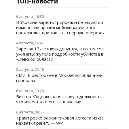
ТОП-новости
6 августа, 16:30
В Украине зарегистрировали петицию об
изменении правил мобилизации: кого
предлагают призывать в первую очередь
4 августа, 16:45
Зарезал 17-летнюю девушку, а потом сел
ужинать: жуткие подробности убийства в
Киевской области
2 августа, 22:18
СМИ: В ресторане в Москве погибла дочь
генерала
6 августа, 13:20
Виктор Ющенко занял новую должность:
что известно о его назначении
6 августа, 08:55
Трамп резко раскритиковал Хегсета из-за
нехватки ракет, — WP