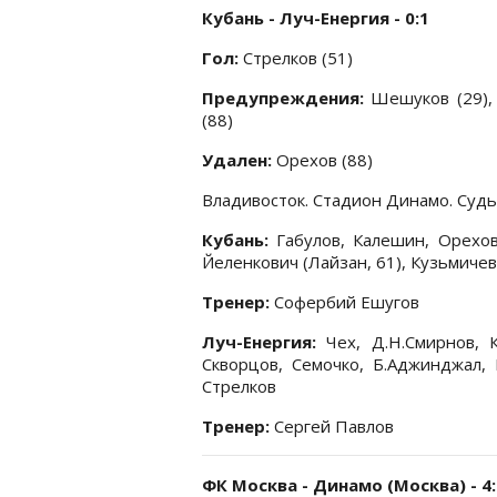
Кубань - Луч-Енергия - 0:1
Гол:
Стрелков (51)
Предупреждения:
Шешуков (29), 
(88)
Удален:
Орехов (88)
Владивосток. Стадион Динамо. Судья
Кубань:
Габулов, Калешин, Орехов,
Йеленкович (Лайзан, 61), Кузьмичев
Тренер:
Софербий Ешугов
Луч-Енергия:
Чех, Д.Н.Смирнов, К
Скворцов, Семочко, Б.Аджинджал, 
Стрелков
Тренер:
Сергей Павлов
ФК Москва - Динамо (Москва) - 4: