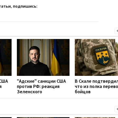
татьи, подпишись:
 США
"Адские" санкции США
В Скале подтвердил
я
против РФ: реакция
что из полка перев
Зеленского
бойцов