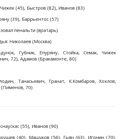
 Чижек (45), Быстров (82), Иванов (83)
ряну (39), Баррьентос (57)
зовал пенальти (вратарь)
дья: Николаев (Москва)
унок, Губник, Епуряну, Стойка, Семак, Чижек
унич, 72), Адамов (Бракамонте, 80)
дин, Танасьевич, Гранат, К.Комбаров, Хохлов,
 (Пименов, 70)
снаускас (55), Иванов (90)
хушев (40), Машуков (56), Гьян (63), Игонин (70),