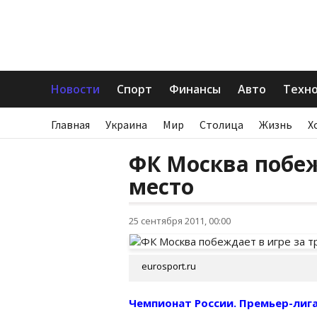
Новости
Спорт
Финансы
Авто
Техн
Главная
Украина
Мир
Столица
Жизнь
Х
ФК Москва побеж
место
25 сентября 2011, 00:00
eurosport.ru
Чемпионат России. Премьер-лиг