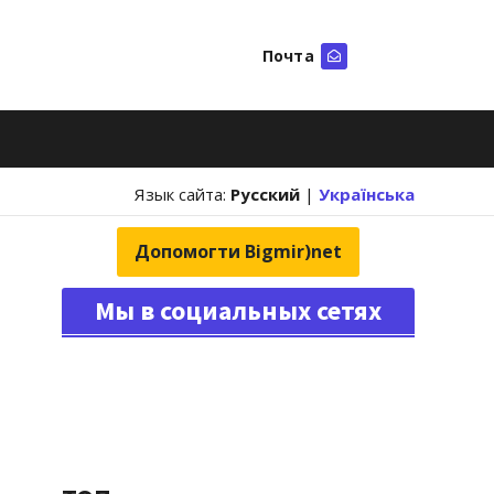
Почта
Искать
Язык сайта:
Русский
|
Українська
Допомогти Bigmir)net
Мы в социальных сетях