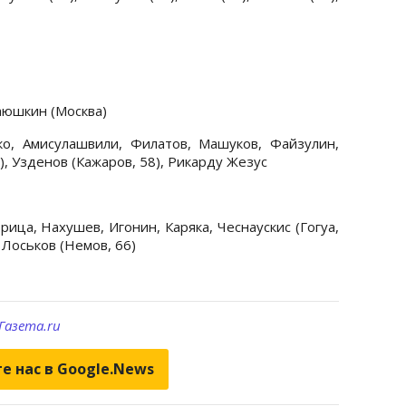
Лаюшкин (Москва)
о, Амисулашвили, Филатов, Машуков, Файзулин,
, Узденов (Кажаров, 58), Рикарду Жезус
рица, Нахушев, Игонин, Каряка, Чеснаускис (Гогуа,
, Лоськов (Немов, 66)
Газета.ru
е нас в Google.News