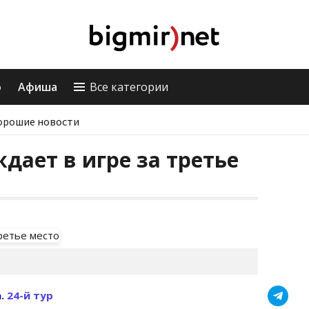
о
Афиша
Все категории
орошие новости
дает в игре за третье
а
.
24-й тур