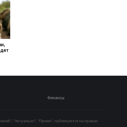
и,
Дрон поразил больницу
Бывшему главе МИД
одят
в Херсоне: пострадали
Венгрии Сийярто
медработницы
грозит тюрьма
Финансы
аний", "Актуально", "Промо", публикуются на правах