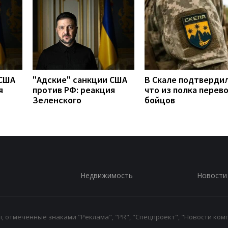
 США
"Адские" санкции США
В Скале подтвердил
я
против РФ: реакция
что из полка перев
Зеленского
бойцов
Недвижимость
Новости
 отмеченные знаками "Реклама", "PR", "Спецпроект", "Новости комп