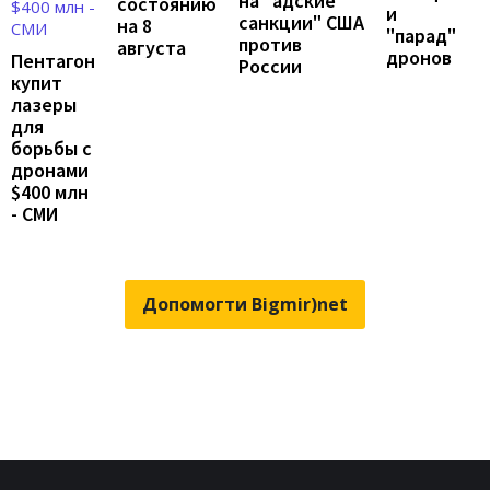
на "адские
состоянию
и
санкции" США
на 8
"парад"
против
августа
дронов
Пентагон
России
купит
лазеры
для
борьбы с
дронами
$400 млн
- СМИ
Допомогти Bigmir)net