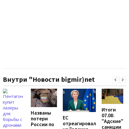
Внутри "Новости bigmir)net
Итоги
Названы
07.08:
ЕС
потери
"Адские"
отреагировал
России по
санкции