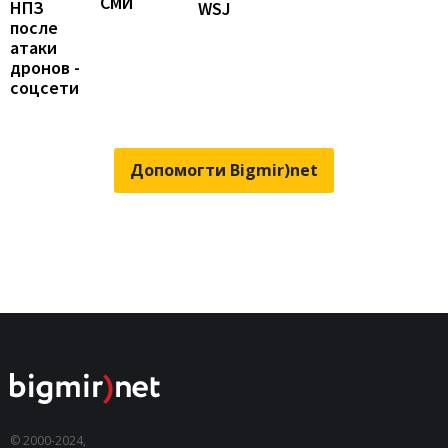
СМИ
НПЗ
WSJ
после
атаки
дронов -
соцсети
Допомогти Bigmir)net
© 2000-2024,