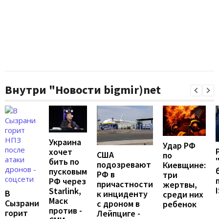
Внутри "Новости bigmir)net
Украина
Удар РФ
хочет
США
по
бить по
подозревают
Киевщине:
пусковым
РФ в
три
РФ через
причастности
жертвы,
Starlink,
В
к инциденту
среди них
Маск
Сызрани
с дроном в
ребенок
против -
горит
Лейпциге -