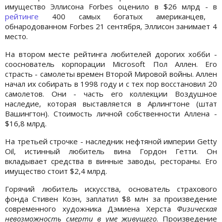
имущество Эллисона Forbes оценило в $26 млрд - в
рейтинге
400 самых богатых американцев,
обнародованном Forbes 21 сентября, Эллисон занимает 4
место.
На втором месте рейтинга любителей дорогих хобби -
сооснователь корпорации Microsoft Пол Аллен. Его
страсть - самолеты времен Второй Мировой войны. Аллен
начал их собирать в 1998 году и с тех пор восстановил 20
самолетов. Они - часть его коллекции Воздушное
наследие, которая выставляется в Арлингтоне (штат
Вашингтон). Стоимость личной собственности Аллена -
$16,8 млрд.
На третьей строчке - наследник нефтяной империи Getty
Oil, истинный любитель вина Гордон Гетти. Он
вкладывает средства в винные заводы, рестораны. Его
имущество стоит $2,4 млрд.
Горячий любитель искусства, основатель страхового
фонда Стивен Коэн, заплатил $8 млн за произведение
современного художника Дэмиена Херста
Физическая
невозможность смерти в уме живущего
. Произведение