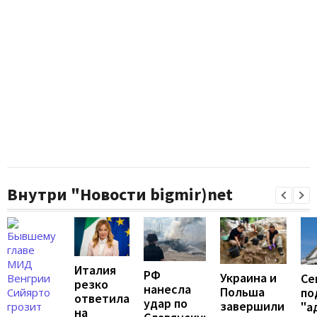
Внутри "Новости bigmir)net
Италия
РФ
Украина и
Се
резко
нанесла
Польша
по
ответила
удар по
завершили
"а
на