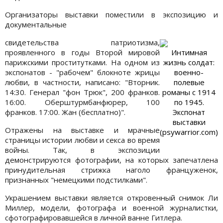
Организаторы выставки поместили в экспозицию и
документальные
свидетельства патриотизма,
проявленного в годы Второй мировой
Интимная
парижскими проститутками. На одном из
жизнь солдат:
экспонатов - "рабочем" блокноте жрицы
военно-
любви, в частности, написано: "Вторник.
полевые
14:30. Генерал "фон Трюк", 200 франков.
романы с 1914
16:00. Оберштурмбанфюрер, 100
по 1945.
франков. 17:00. Жан (бесплатно)".
Экспонат
выставки
Отражены на выставке и мрачные
(psywarrior.com)
страницы истории любви и секса во время
войны. Так, в экспозиции
демонстрируются фотографии, на которых запечатлена
принудительная стрижка наголо француженок,
признанных "немецкими подстилками".
Украшением выставки является откровенный снимок Ли
Миллер, модели, фотографа и военной журналистки,
сфотографировавшейся в личной ванне Гитлера.