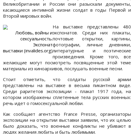
Великобритании и России они разыскали документы,
касающиеся интимной жизни солдат в годы Первой и
Второй мировых войн.
На выставке представлены 480
Любовь, войны и
экспонатов. Среди них плакаты,
сексуальность.
почтовые открытки, картины,
Экспонат
фотографии, личные дневники,
выставки (invalides.org)
литературные и поэтические
произведения. Кроме того, все
желающие могут посмотреть посвященные этой теме
материалы из киноархивов, послушать военные песни.
Стоит отметить, что солдаты русской армии
представлены на выставке в весьма пикантном виде.
Среди раритетов экспозиции - плакат 1917 года, на
котором изображены сплетенные тела русских военных:
речь идет о гомосексуальной любви.
Как сообщает агентство France Presse, организаторы
экспозиции на открытии выставки заявили, что их целью
было доказать, что военные конфликты не убивают в
людях желания любить и быть любимыми.