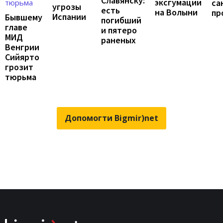
Славянску:
эксгумации
са
угрозы
есть
на Волыни
пр
Испании
Бывшему
погибший
главе
и пятеро
МИД
раненых
Венгрии
Сийярто
грозит
тюрьма
Допомогти Bigmir)net