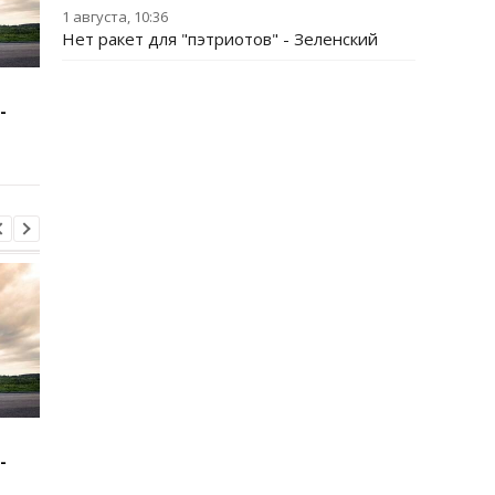
1 августа, 10:36
Нет ракет для "пэтриотов" - Зеленский
Зеленский: США будут
В Буковине задержа
-
поставлять ракеты для
мужчину, который
Patriot
ранил двух
полицейских
Зеленский: США будут
В Буковине задержа
-
поставлять ракеты для
мужчину, который
Patriot
ранил двух