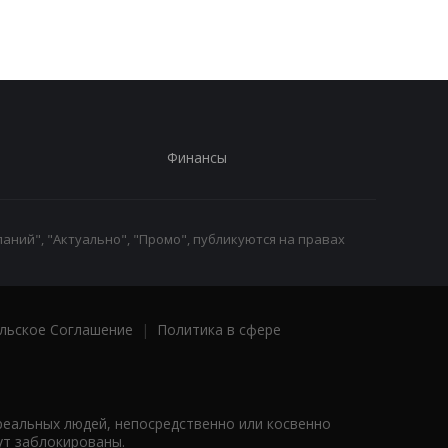
полицейских
Финансы
аний", "Актуально", "Промо", публикуются на правах
льское Соглашение
|
Политика в сфере
реальных людей, непосредственно или косвенно
ут заблокированы.