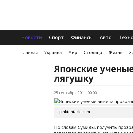
Новости
Спорт
Финансы
Авто
Техн
Главная
Украина
Мир
Столица
Жизнь
Х
Японские учены
лягушку
25 сентября 2011, 00:00
pinktentacle.com
По словам Сумиды, получить прозр
потомства подвергшихся мутации япо