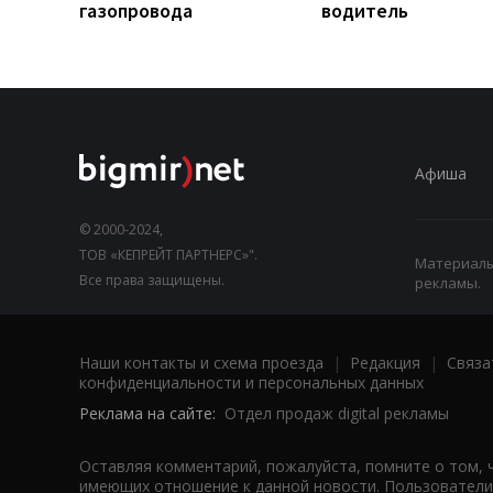
газопровода
водитель
Афиша
© 2000-2024,
ТОВ «КЕПРЕЙТ ПАРТНЕРС»".
Материалы,
Все права защищены.
рекламы.
Наши контакты и схема проезда
|
Редакция
|
Связа
конфиденциальности и персональных данных
Реклама на сайте:
Отдел продаж digital рекламы
Оставляя комментарий, пожалуйста, помните о том, 
имеющих отношение к данной новости. Пользователи,