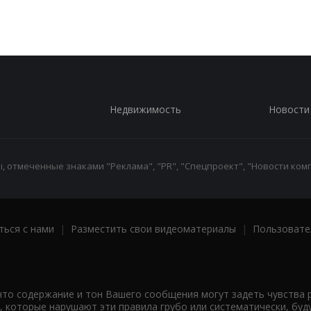
Недвижимость
Новости
 отмеченные знаками "Реклама", "PR", "Спецпроект", "Новости комп
ться с нами
|
Разместить свои видеоматериалы
|
Пользовате
что содержание и тон Вашего сообщения могут задеть чувства 
 которые нарушают эти правила грубо или систематически, буд