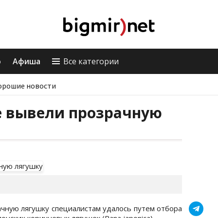
о
Афиша
Все категории
орошие новости
е вывели прозрачную
ачную лягушку специалистам удалось путем отбора
нских коричневых лягушек (Rana japonica).