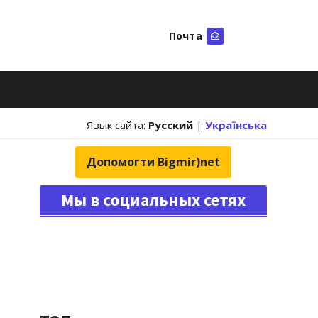
Почта
Искать
Язык сайта:
Русский
|
Українська
Допомогти Bigmir)net
Мы в социальных сетях