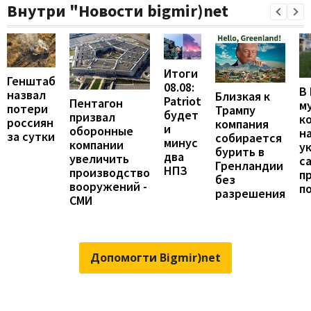
Внутри "Новости bigmir)net
Итоги
Генштаб
08.08:
В
назвал
Близкая к
Patriot
Пентагон
м
потери
Трампу
будет
призвал
к
россиян
компания
и
оборонные
н
за сутки
собирается
минус
компании
у
бурить в
два
увеличить
с
Гренландии
НПЗ
производство
п
без
вооружений -
п
разрешения
СМИ
Допомогти Bigmir)net