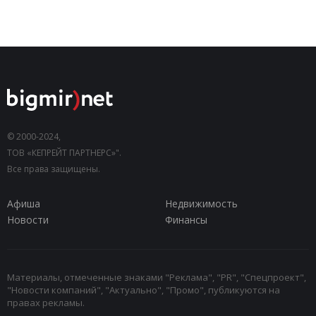
© 2000-2024,
ТОВ «КЕПРЕЙТ ПАРТНЕРС»".
Все права защищены.
Афиша
Недвижимость
Новости
Финансы
Материалы, отмеченные знаками "Реклама", "PR", "Спецпроект",
"Новости компаний", "Актуально", "Промо", публикуются на
правах рекламы.