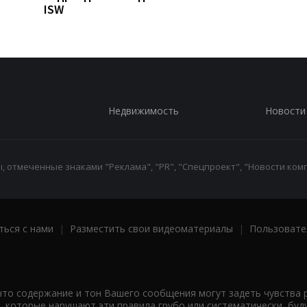
ISW
Недвижимость
Новости
 отмеченные знаками "Реклама", "PR", "Спецпроект", "Новости комп
ться с нами
|
Разместить свои видеоматериалы
|
Пользовате
что содержание и тон Вашего сообщения могут задеть чувства 
 которые нарушают эти правила грубо или систематически, буд