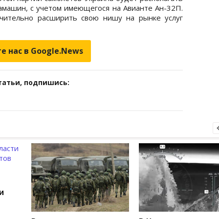
амашин, с учетом имеющегося на Авианте Ан-32П.
ачительно расширить свою нишу на рынке услуг
е нас в Google.News
татьи, подпишись:
и