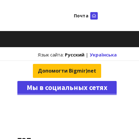
Почта
Искать
Язык сайта:
Русский
|
Українська
Допомогти Bigmir)net
Мы в социальных сетях