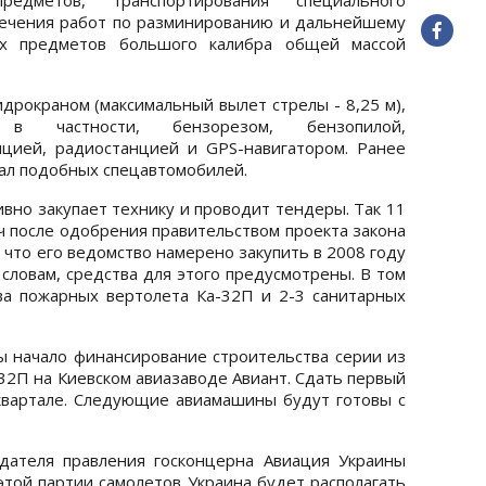
печения работ по разминированию и дальнейшему
ых предметов большого калибра общей массой
дрокраном (максимальный вылет стрелы - 8,25 м),
 в частности, бензорезом, бензопилой,
нцией, радиостанцией и GPS-навигатором. Ранее
кал подобных спецавтомобилей.
вно закупает технику и проводит тендеры. Так 11
 после одобрения правительством проекта закона
 что его ведомство намерено закупить в 2008 году
словам, средства для этого предусмотрены. В том
ва пожарных вертолета Ка-32П и 2-3 санитарных
ы начало финансирование строительства серии из
32П на Киевском авиазаводе Авиант. Сдать первый
квартале. Следующие авиамашины будут готовы с
дателя правления госконцерна Авиация Украины
этой партии самолетов Украина будет располагать