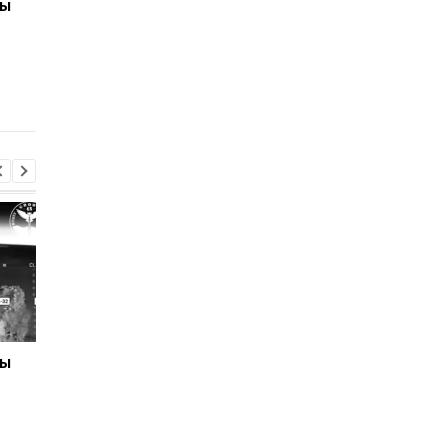
ны
Отключения света
Раскрыта схема
охватили 12 областей -
вырубки леса на 34 
Укрэнерго
ны
Отключения света
Раскрыта схема
охватили 12 областей -
вырубки леса на 34 
Укрэнерго