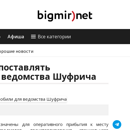
о
Афиша
Все категории
орошие новости
поставлять
 ведомства Шуфрича
значены для оперативного прибытия к месту
редметов, транспортирования специального