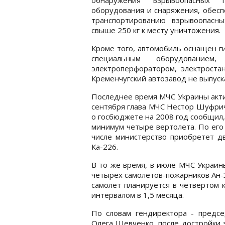
оборудования и снаряжения, обес
транспортированию взрывоопасн
свыше 250 кг к месту уничтожения.
Кроме того, автомобиль оснащен ги
специальным оборудованием,
электроперфоратором, электроста
Кременчугский автозавод не выпус
Последнее время МЧС Украины акти
сентября глава МЧС Нестор Шуфрич
о госбюджете на 2008 год сообщил,
минимум четыре вертолета. По его 
числе министерство приобретет д
Ка-226.
В то же время, в июле МЧС Украин
четырех самолетов-пожарников Ан-
самолет планируется в четвертом 
интервалом в 1,5 месяца.
По словам гендиректора - предсе
Олега Шевченко, после достройки 