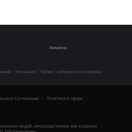
Финансы
аний", "Актуально", "Промо", публикуются на правах
льское Соглашение
|
Политика в сфере
реальных людей, непосредственно или косвенно
ут заблокированы.