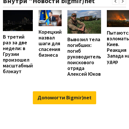
Внутри "Новости bigmir)net
Корецкий
Пытаютс
В третий
назвал
взломать
Вывозил тела
раз за две
шаги для
Киев.
погибших:
недели: в
спасения
Реакция
погиб
Грузии
бизнеса
Запада н
руководитель
произошел
удар
поискового
масштабный
отряда
блэкаут
Алексей Юков
Допомогти Bigmir)net