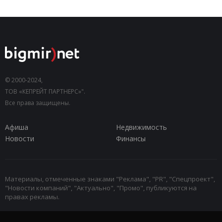
© 2000-2024,
ТОВ «КЕПРЕЙТ ПАРТНЕРС»".
Все права защищены.
Афиша
Недвижимость
Новости
Финансы
Материалы, отмеченные знаками "Реклама", "PR", "Спецпроект",
"Новости компаний", "Актуально", "Промо", публикуются на
правах рекламы.