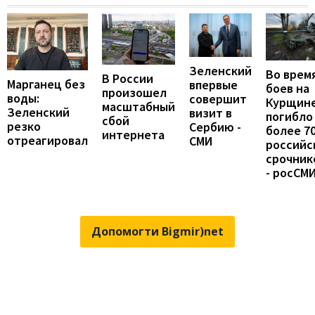
Зеленский
Во врем
В России
Марганец без
впервые
боев на
произошел
воды:
совершит
Курщин
масштабный
Зеленский
визит в
погибло
сбой
резко
Сербию -
более 7
интернета
отреагировал
СМИ
российс
срочник
- росСМ
Допомогти Bigmir)net