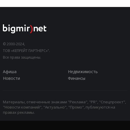
© 2000-2024,
ТОВ «КЕПРЕЙТ ПАРТНЕРС»".
Все права защищены.
Афиша
Недвижимость
Новости
Финансы
Материалы, отмеченные знаками "Реклама", "PR", "Спецпроект",
"Новости компаний", "Актуально", "Промо", публикуются на
правах рекламы.