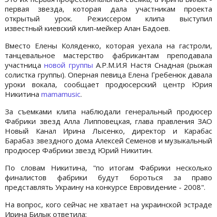
первая звезда, которая дала участникам проекта
открытый урок. Режиссером клипа выступил
известный киевский клип-мейкер Алан Бадоев.
Вместо Елены Коляденко, которая уехала на гастроли,
танцевальное мастерство фабрикантам преподавала
участница
новой группы
А.Р.М.И.Я Настя Снадная (рыжая
солистка группы). Оперная певица Елена Гребенюк давала
уроки вокала, сообщает продюсерский центр Юрия
Никитина
mamamusic
.
За съемками клипа наблюдали генеральный продюсер
Фабрики звезд Алла Липповецкая, глава правления ЗАО
Новый Канал Ирина Лысенко, директор и Карабас
Барабаз звездного дома Алексей Семенов и музыкальный
продюсер Фабрики звезд Юрий Никитин.
По словам Никитина, "по итогам Фабрики несколько
финалистов фабрики будут бороться за право
представлять Украину на конкурсе Евровидение - 2008".
На вопрос, кого сейчас не хватает на украинской эстраде
Ирина Билык ответила: