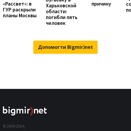
причину
«Рассвет»: в
с
Харьковской
ГУР раскрыли
п
области:
планы Москвы
погибли пять
человек
Допомогти Bigmir)net
© 2000-2024,