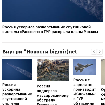
Россия ускорила развертывание спутниковой
системы «Рассвет»: в ГУР раскрыли планы Москвы
Внутри "Новости bigmir)net
Россия с
апреля не
Россия
Россия
производит
ускорила
О
подвергла
«Кинжалы»:
развертывание
с
массированному
в ГУР
спутниковой
м
обстрелу
объяснили
системы
к
Бугаевку в