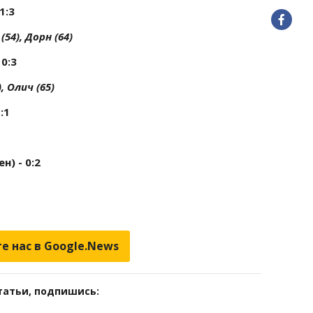
1:3
(54), Дорн (64)
0:3
, Олич (65)
:1
) - 0:2
е нас в Google.News
татьи, подпишись: