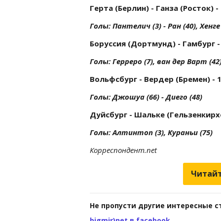
Герта (Берлин) - Ганза (Росток) - 
Голы: Пантелич (3) - Ран (40), Хенге 
Боруссия (Дортмунд) - Гамбург - 
Голы: Герреро (7), ван дер Варт (42)
Вольфсбург - Вердер (Бремен) - 1
Голы: Джошуа (66) - Диего (48)
Дуйсбург - Шальке (Гельзенкирхен
Голы: Алтинтоп (3), Кураньи (75)
Корреспондент.net
Читайт
Не пропусти другие интересные с
bigmir)net в facebook