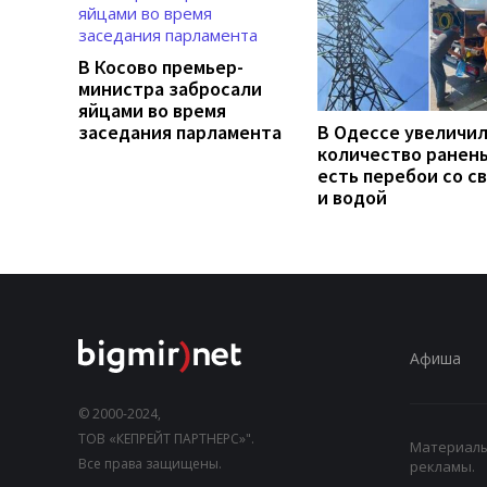
В Косово премьер-
министра забросали
яйцами во время
заседания парламента
В Одессе увеличи
количество ранен
есть перебои со с
и водой
Афиша
© 2000-2024,
ТОВ «КЕПРЕЙТ ПАРТНЕРС»".
Материалы,
Все права защищены.
рекламы.