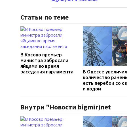
Статьи по теме
В Косово премьер-
министра забросали
яйцами во время
заседания парламента
В Одессе увеличи
количество ранен
есть перебои со с
и водой
Внутри "Новости bigmir)net