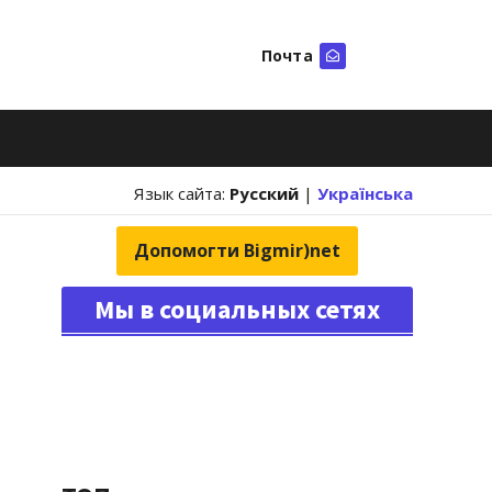
Почта
Искать
Язык сайта:
Русский
|
Українська
Допомогти Bigmir)net
Мы в социальных сетях