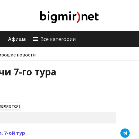
о
Афиша
Все категории
орошие новости
и 7-го тура
. 7-ой тур