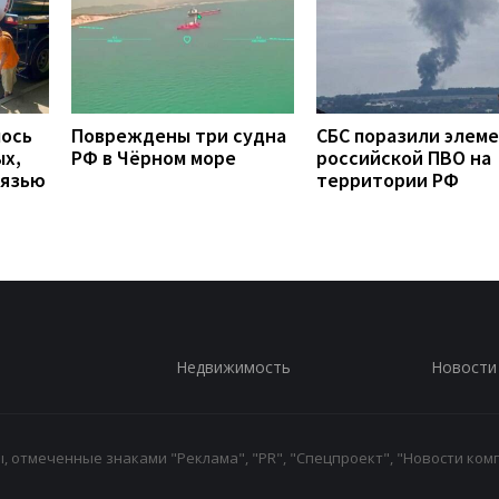
лось
Повреждены три судна
СБС поразили элем
ых,
РФ в Чёрном море
российской ПВО на
вязью
территории РФ
Недвижимость
Новости
 отмеченные знаками "Реклама", "PR", "Спецпроект", "Новости комп