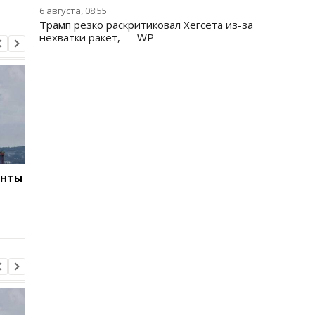
6 августа, 08:55
Трамп резко раскритиковал Хегсета из-за
нехватки ракет, — WP
енты
РФ за неделю
Удар по Харькову: дв
выпустила по Украине
погибших, 21 ранен
61 ракету