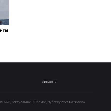
енты
РФ за неделю
Удар по Харькову: дв
выпустила по Украине
погибших, 21 ранен
61 ракету
Финансы
аний", "Актуально", "Промо", публикуются на правах