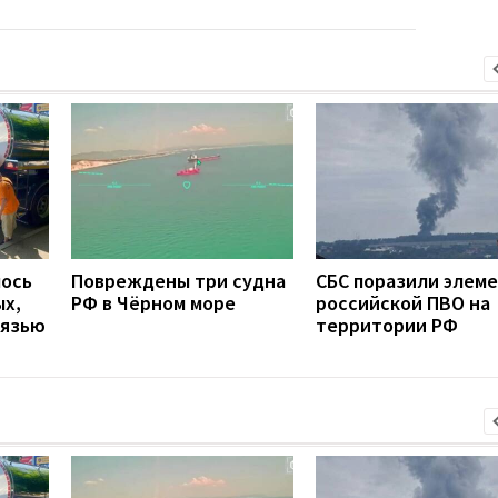
лось
Повреждены три судна
СБС поразили элем
ых,
РФ в Чёрном море
российской ПВО на
вязью
территории РФ