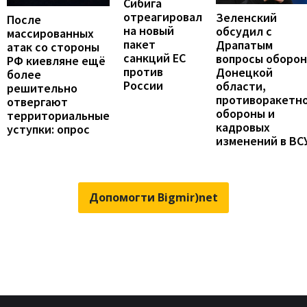
Сибига
отреагировал
Зеленский
После
на новый
обсудил с
массированных
пакет
Драпатым
атак со стороны
санкций ЕС
вопросы оборо
РФ киевляне ещё
против
Донецкой
более
России
области,
решительно
противоракетн
отвергают
обороны и
территориальные
кадровых
уступки: опрос
изменений в ВС
Допомогти Bigmir)net