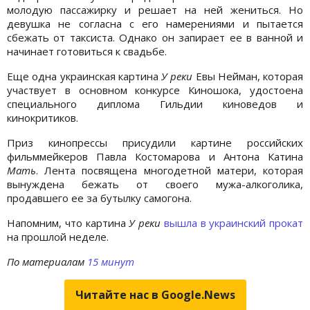
молодую пассажирку и решает на ней жениться. Но
девушка не согласна с его намерениями и пытается
сбежать от таксиста. Однако он запирает ее в ванной и
начинает готовиться к свадьбе.
Еще одна украинская картина
У реки
Евы Нейман, которая
участвует в основном конкурсе Киношока, удостоена
специального диплома Гильдии киноведов и
кинокритиков.
Приз кинопрессы присудили картине российских
фильммейкеров Павла Костомарова и Антона Катина
Мать
. Лента посвящена многодетной матери, которая
вынуждена бежать от своего мужа-алкоголика,
продавшего ее за бутылку самогона.
Напомним, что картина
У реки
вышла в украинский прокат
на прошлой неделе.
По материалам
15 минут
Читайте нас в Google.News