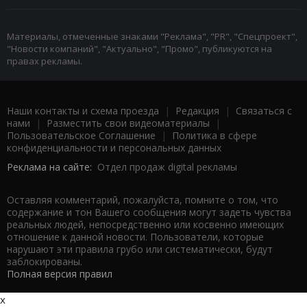
Материалы, отмеченные знаками "Реклама", "PR", "Спецпроект",
"Новости компаний", "Актуально", "Промо", публикуются на
правах рекламы.
Наши контакты и схема проезда
|
Редакция
|
Связаться с
нами
|
Разместить свои видеоматериалы
|
Пользовательское Соглашение
|
Политика в сфере
конфиденциальности и персональных данных
Реклама на сайте:
Отдел продаж digital рекламы
Оставляя комментарий, пожалуйста, помните о том, что
содержание и тон Вашего сообщения могут задеть чувства
реальных людей, непосредственно или косвенно имеющих
отношение к данной новости. Пользователи, которые
нарушают эти правила грубо или систематически, будут
заблокированы.
Полная версия правил
x