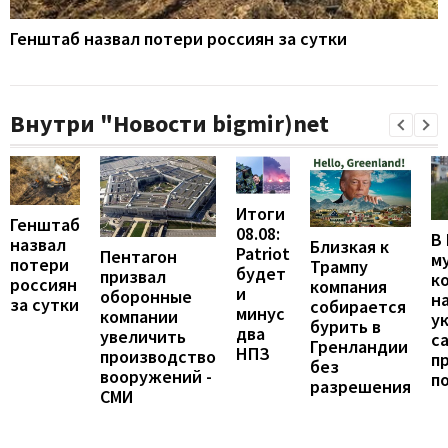
Генштаб назвал потери россиян за сутки
Внутри "Новости bigmir)net
Итоги
Генштаб
08.08:
В
назвал
Близкая к
Patriot
Пентагон
м
потери
Трампу
будет
призвал
к
россиян
компания
и
оборонные
н
за сутки
собирается
минус
компании
у
бурить в
два
увеличить
с
Гренландии
НПЗ
производство
п
без
вооружений -
п
разрешения
СМИ