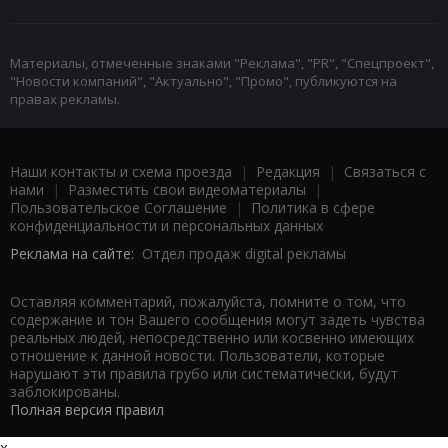
Материалы, отмеченные знаками "Реклама", "PR", "Спецпроект",
"Новости компаний", "Актуально", "Промо", публикуются на
правах рекламы.
Наши контакты и схема проезда
|
Редакция
|
Связаться с
нами
|
Разместить свои видеоматериалы
|
Пользовательское Соглашение
|
Политика в сфере
конфиденциальности и персональных данных
Реклама на сайте:
Отдел продаж digital рекламы
Оставляя комментарий, пожалуйста, помните о том, что
содержание и тон Вашего сообщения могут задеть чувства
реальных людей, непосредственно или косвенно имеющих
отношение к данной новости. Пользователи, которые
нарушают эти правила грубо или систематически, будут
заблокированы.
Полная версия правил
x