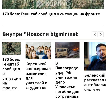
170 боев: Генштаб сообщил о ситуации на фронте
Внутри "Новости bigmir)net
170 боев:
В
Корецький
Генштаб
Павлограде
анонсировал
сообщил
удар РФ
изменения
о
Зеленский
уничтожил
для
ситуации
рассказал 
депо
учителей и
на
антибалли
Укрпочты:
студентов
фронте
системе
погибли две
сотрудницы