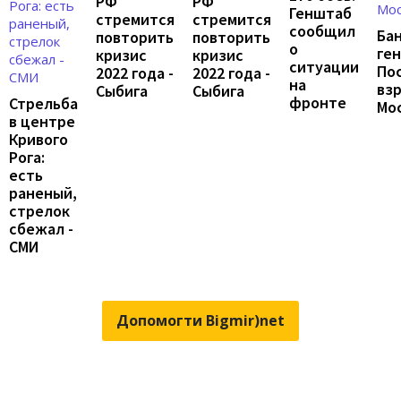
РФ
РФ
Генштаб
стремится
стремится
сообщил
Ба
повторить
повторить
о
ген
кризис
кризис
ситуации
По
2022 года -
2022 года -
на
взр
Сыбига
Сыбига
фронте
Стрельба
Мо
в центре
Кривого
Рога:
есть
раненый,
стрелок
сбежал -
СМИ
Допомогти Bigmir)net