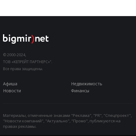
© 2000-2024,
ТОВ «КЕПРЕЙТ ПАРТНЕРС»".
Все права защищены.
Афиша
Недвижимость
Новости
Финансы
Материалы, отмеченные знаками "Реклама", "PR", "Спецпроект",
"Новости компаний", "Актуально", "Промо", публикуются на
правах рекламы.