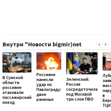
Внутри "Новости bigmir)net
Россияне
Луб
В Сумской
Зеленский:
нанесли
зая
области
Россия
удар по
мас
россияне
сосредоточила
Павлограду:
нар
атаковали
под Москвой
двое
в
пассажирский
три слоя ПВО
раненых
Бер
поезд
ТЦК