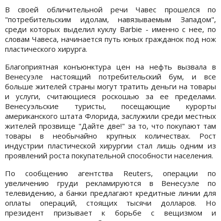
В своей обличительной речи Чавес прошелся по
"потребительским идолам, навязываемым Западом",
среди которых выделил куклу Barbie - именно с нее, по
словам Чавеса, начинается путь юных гражданок под нож
пластического хирурга.
Благоприятная конъюнктура цен на нефть вызвала в
Венесуэле настоящий потребительский бум, и все
больше жителей страны могут тратить деньги на товары
и услуги, считающиеся роскошью за ее пределами.
Венесуэльские туристы, посещающие курорты
американского штата Флорида, заслужили среди местных
жителей прозвище "Дайте две!" за то, что покупают там
товары в необычайно крупных количествах. Рост
индустрии пластической хирургии стал лишь одним из
проявлений роста покупательной способности населения.
По сообщению агентства Reuters, операции по
увеличению груди рекламируются в Венесуэле по
телевидению, а банки предлагают кредитные линии для
оплаты операций, стоящих тысячи долларов. Но
президент призывает к борьбе с вещизмом и