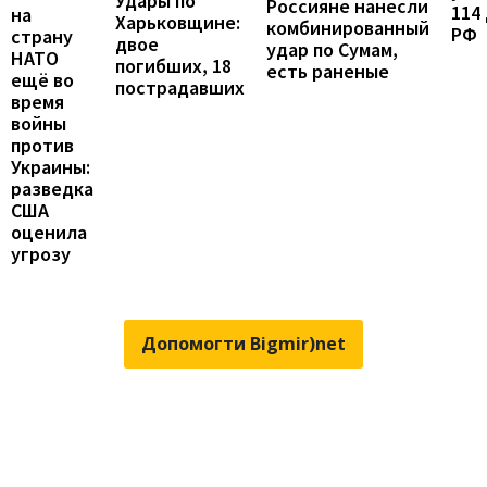
Удары по
Россияне нанесли
114
на
Харьковщине:
комбинированный
РФ
страну
двое
удар по Сумам,
НАТО
погибших, 18
есть раненые
ещё во
пострадавших
время
войны
против
Украины:
разведка
США
оценила
угрозу
Допомогти Bigmir)net