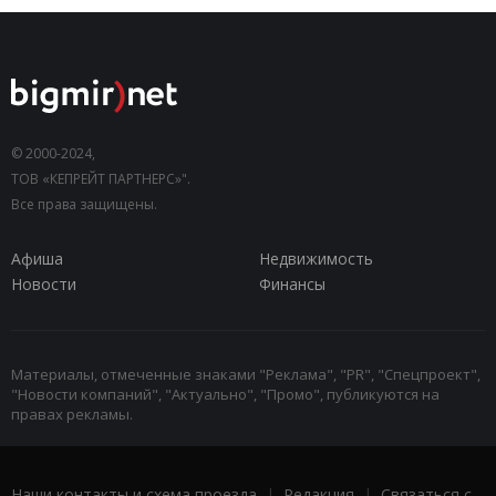
© 2000-2024,
ТОВ «КЕПРЕЙТ ПАРТНЕРС»".
Все права защищены.
Афиша
Недвижимость
Новости
Финансы
Материалы, отмеченные знаками "Реклама", "PR", "Спецпроект",
"Новости компаний", "Актуально", "Промо", публикуются на
правах рекламы.
Наши контакты и схема проезда
|
Редакция
|
Связаться с