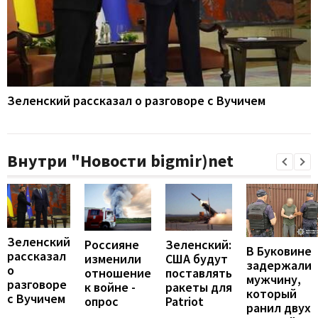
Зеленский рассказал о разговоре с Вучичем
Внутри "Новости bigmir)net
Зеленский
Россияне
Зеленский:
В Буковине
рассказал
изменили
США будут
задержали
о
отношение
поставлять
мужчину,
разговоре
к войне -
ракеты для
который
с Вучичем
опрос
Patriot
ранил двух