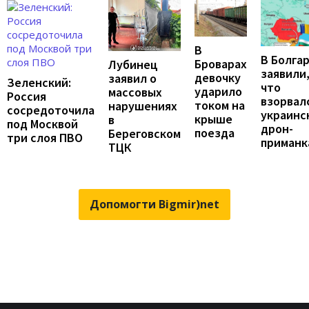
В
В Болга
Броварах
Лубинец
заявили
девочку
заявил о
Зеленский:
что
ударило
массовых
Россия
взорвал
током на
нарушениях
сосредоточила
украинс
крыше
в
под Москвой
дрон-
поезда
Береговском
три слоя ПВО
приманк
ТЦК
Допомогти Bigmir)net