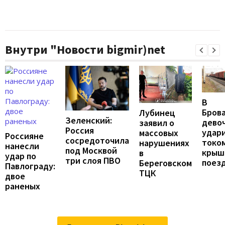
Внутри "Новости bigmir)net
В
Бров
Лубинец
Зеленский:
дево
заявил о
Россия
удар
массовых
Россияне
сосредоточила
током
нарушениях
нанесли
под Москвой
крыш
в
удар по
три слоя ПВО
поез
Береговском
Павлограду:
ТЦК
двое
раненых