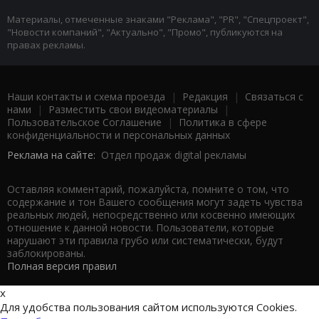
Материалы, отмеченные знаками "Реклама", "PR", "Спецпроект",
"Новости компаний", "Актуально", "Промо", публикуются на
правах рекламы.
Наши контакты и схема проезда
|
Редакция
|
Связаться с
нами
|
Разместить свои видеоматериалы
|
Пользовательское Соглашение
|
Политика в сфере
конфиденциальности и персональных данных
Реклама на сайте:
Отдел продаж digital рекламы
Оставляя комментарий, пожалуйста, помните о том, что
содержание и тон Вашего сообщения могут задеть чувства
реальных людей, непосредственно или косвенно имеющих
отношение к данной новости. Пользователи, которые
нарушают эти правила грубо или систематически, будут
заблокированы.
Полная версия правил
x
Для удобства пользования сайтом используются Cookies.