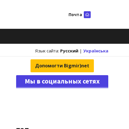
Почта
Искать
Язык сайта:
Русский
|
Українська
Допомогти Bigmir)net
Мы в социальных сетях