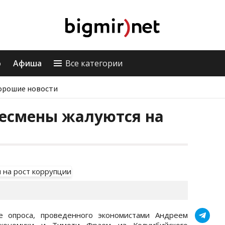
о
Афиша
Все категории
орошие новости
несмены жалуются на
е опроса, проведенного экономистами Андреем
кономики и Тимоти Фраем из Колумбийского