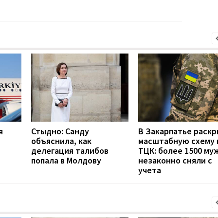
я
Стыдно: Санду
В Закарпатье раск
объяснила, как
масштабную схему 
делегация талибов
ТЦК: более 1500 му
попала в Молдову
незаконно сняли с
учета