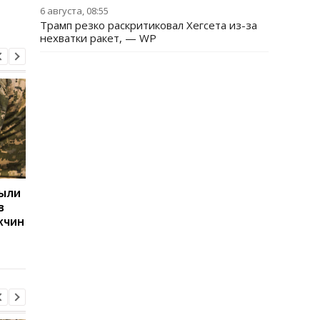
6 августа, 08:55
Трамп резко раскритиковал Хегсета из-за
нехватки ракет, — WP
рыли
Две трети российских
Ким Чен Ын получил 
в
регионов платят
млрд долларов
жчин
вербовщикам
благодаря войне Ро
контрактников
против Украины, —
Bloomberg