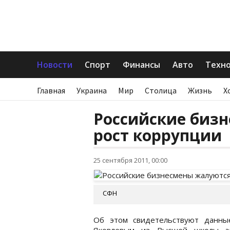
Новости
Спорт
Финансы
Авто
Техн
Главная
Украина
Мир
Столица
Жизнь
Х
Российские биз
рост коррупции
25 сентября 2011, 00:00
СФН
Об этом свидетельствуют данны
Яковлевым из Высшей школы э