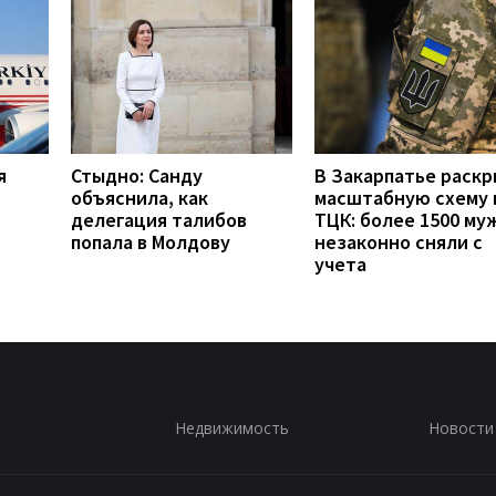
я
Стыдно: Санду
В Закарпатье раск
объяснила, как
масштабную схему 
делегация талибов
ТЦК: более 1500 му
попала в Молдову
незаконно сняли с
учета
Недвижимость
Новости