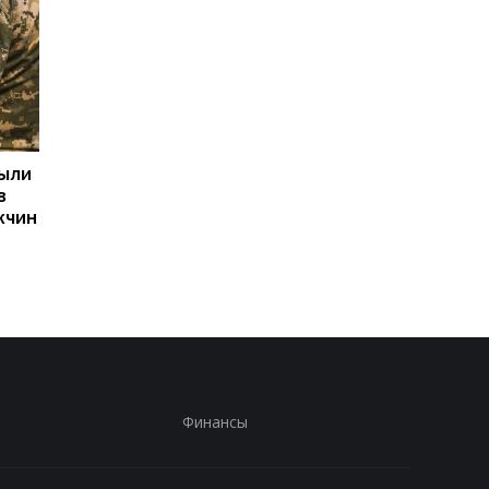
рыли
Две трети российских
Ким Чен Ын получил 
в
регионов платят
млрд долларов
жчин
вербовщикам
благодаря войне Ро
контрактников
против Украины, —
Bloomberg
Финансы