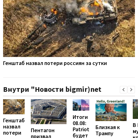
Генштаб назвал потери россиян за сутки
Внутри "Новости bigmir)net
Итоги
Генштаб
08.08:
В
назвал
Близкая к
Patriot
Пентагон
м
потери
Трампу
будет
призвал
к