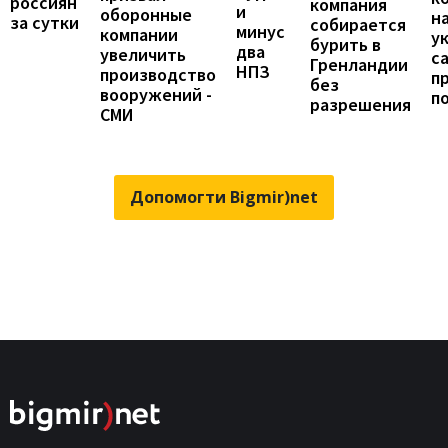
россиян
компания
и
оборонные
н
за сутки
собирается
минус
компании
у
бурить в
два
увеличить
с
Гренландии
НПЗ
производство
п
без
вооружений -
п
разрешения
СМИ
Допомогти Bigmir)net