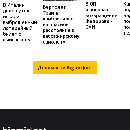
В ОП
Ка
В Италии
Вертолет
исключают
по
двое суток
Трампа
возвращение
на
искали
приблизился
Федорова -
по
выброшенный
на опасное
СМИ
по
лотерейный
расстояние к
те
билет с
пассажирскому
выигрышем
самолету
Допомогти Bigmir)net