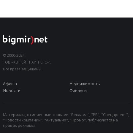
© 2000-2024,
ТОВ «КЕПРЕЙТ ПАРТНЕРС»".
Все права защищены.
Афиша
Недвижимость
Новости
Финансы
Материалы, отмеченные знаками "Реклама", "PR", "Спецпроект",
"Новости компаний", "Актуально", "Промо", публикуются на
правах рекламы.