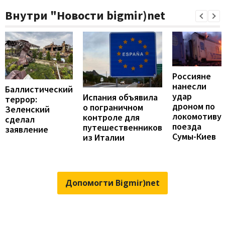
Внутри "Новости bigmir)net
Россияне
нанесли
Баллистический
удар
Испания объявила
террор:
дроном по
о пограничном
Зеленский
локомотиву
контроле для
сделал
поезда
путешественников
заявление
Сумы-Киев
из Италии
Допомогти Bigmir)net