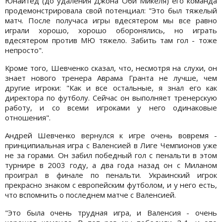
Юнайтед (до удаления Джона Оби Микеля) его команда
продемонстрировала свой потенциал: "Это был тяжелый
матч. После получаса игры вдесятером мы все равно
играли хорошо, хорошо оборонялись, но играть
вдесятером против МЮ тяжело. Забить там гол - тоже
непросто".
Кроме того, Шевченко сказал, что, несмотря на слухи, он
знает нового тренера Аврама Гранта не лучше, чем
другие игроки: "Как и все остальные, я знал его как
директора по футболу. Сейчас он выполняет тренерскую
работу, и со всеми игроками у него одинаковые
отношения".
Андрей Шевченко вернулся к игре очень вовремя -
принципиальная игра с Валенсией в Лиге Чемпионов уже
не за горами. Он забил победный гол с пенальти в этом
турнире в 2003 году, а два года назад он с Миланом
проиграл в финале по пенальти. Украинский игрок
прекрасно знаком с европейским футболом, и у него есть,
что вспомнить о последнем матче с Валенсией.
"Это была очень трудная игра, и Валенсия - очень