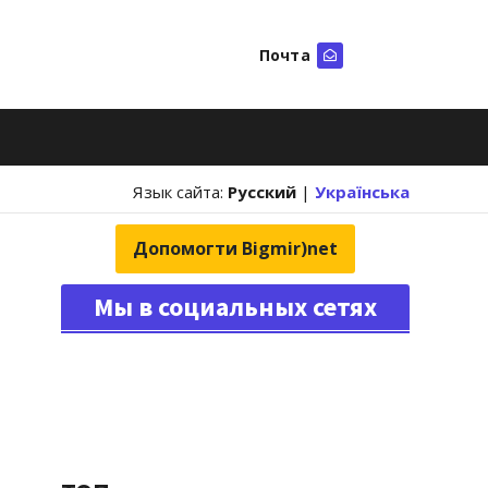
Почта
Искать
Язык сайта:
Русский
|
Українська
Допомогти Bigmir)net
Мы в социальных сетях