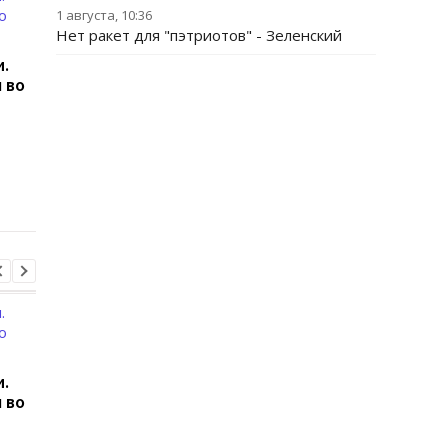
1 августа, 10:36
Нет ракет для "пэтриотов" - Зеленский
.
 во
Корецький анонсировал
В Павлограде удар 
изменения для
уничтожил депо
учителей и студентов
Укрпочты: погибли д
сотрудницы
.
 во