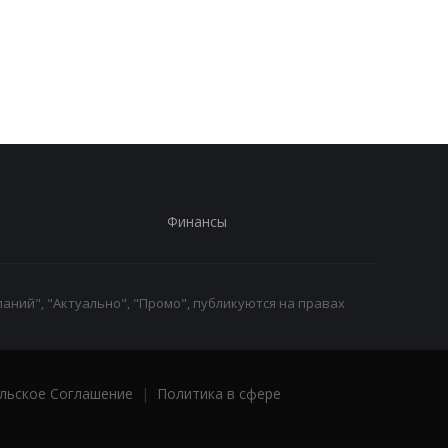
Корецький анонсировал
В Павлограде удар 
изменения для
уничтожил депо
учителей и студентов
Укрпочты: погибли д
сотрудницы
Финансы
аний", "Актуально", "Промо", публикуются на правах
льское Соглашение
|
Политика в сфере