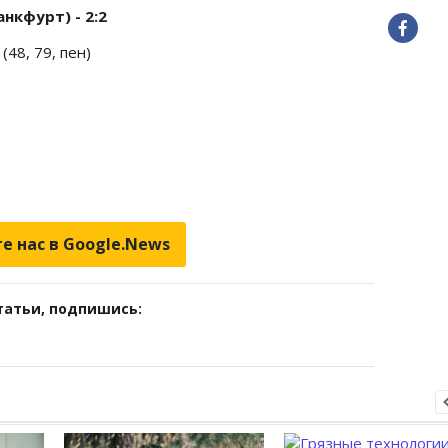
нкфурт) - 2:2
(48, 79, пен)
е нас в Google.News
татьи, подпишись: