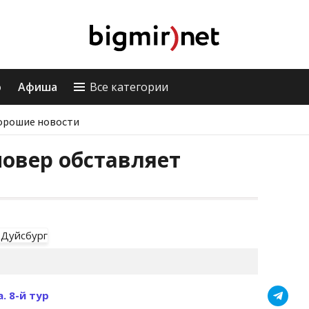
о
Афиша
Все категории
орошие новости
новер обставляет
. 8-й тур