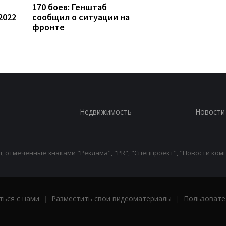
170 боев: Генштаб
2022
сообщил о ситуации на
фронте
Недвижимость
Новости
 отмеченные знаками "Реклама", "PR", "Спецпроект", "Новости комп
ться с нами
|
Разместить свои видеоматериалы
|
Пользовате