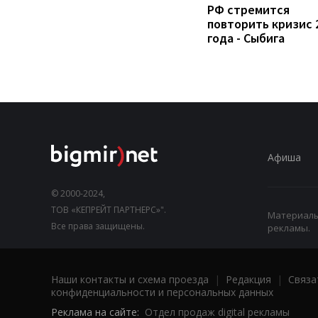
РФ стремится
повторить кризис 
года - Сыбига
Афиша
© 2000-2024,
ТОВ «КЕПРЕЙТ ПАРТНЕРС»".
Материалы,
Все права защищены.
рекламы.
Наши контакты и схема проезда
|
Редакция
|
Связа
конфиденциальности и персональных данных
Реклама на сайте:
Отдел продаж digital рекламы