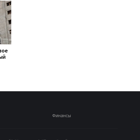
вое
В Одессе количество
В Генштабе рассказа
ый
пострадавших
что происходит на
увеличилось до восьми
фронте
человек
Финансы