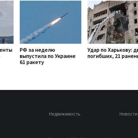
менты
РФ за неделю
Удар по Харькову: д
а
выпустила по Украине
погибших, 21 ранен
61 ракету
Недвижимость
Новости