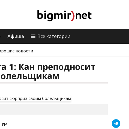
о
Афиша
Все категории
орошие новости
а 1: Кан преподносит
болельщикам
тур