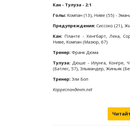
Кан - Тулуза - 2:1
Голы:
Компан (13), Ниве (55) - Эмана
Предупреждения:
Сиссоко (21), Жи
Кан:
Планте - Хенгбарт, Лека, Сор
Ниве, Компан (Мазюр, 67)
Тренер:
Франк Дюма
Тулуза:
Дюше - Илунга, Конгре, Че
(Батлес, 57), Эльмандер, Жиньяк (Бе
Тренер:
Эли Боп
Корреспондент.net
Читайт