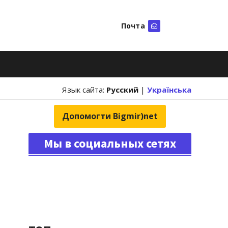
Почта
Искать
Язык сайта:
Русский
|
Українська
Допомогти Bigmir)net
Мы в социальных сетях