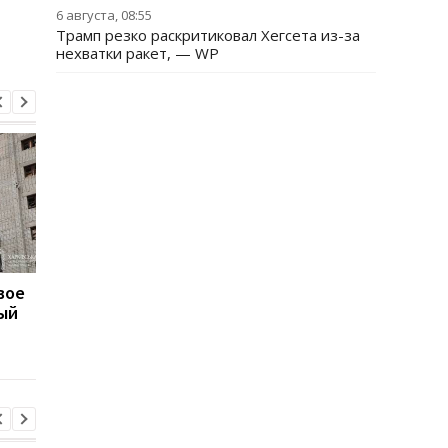
6 августа, 08:55
Трамп резко раскритиковал Хегсета из-за
нехватки ракет, — WP
вое
В Одессе количество
В Генштабе рассказа
ый
пострадавших
что происходит на
увеличилось до восьми
фронте
человек