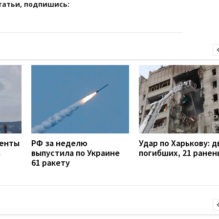
татьи, подпишись:
менты
РФ за неделю
Удар по Харькову: д
а
выпустила по Украине
погибших, 21 ранен
61 ракету