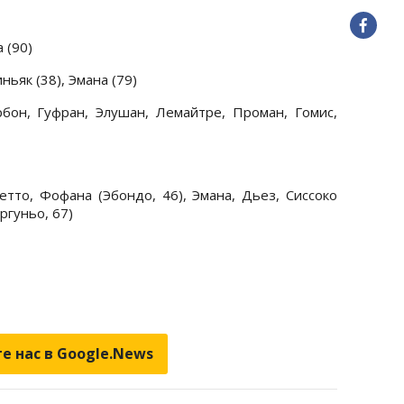
 (90)
ньяк (38), Эмана (79)
бон, Гуфран, Элушан, Лемайтре, Проман, Гомис,
тто, Фофана (Эбондо, 46), Эмана, Дьез, Сиссоко
ргуньо, 67)
е нас в Google.News