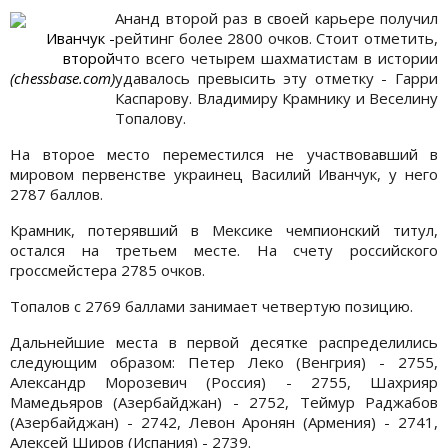
Ананд второй раз в своей карьере получил
Иванчук -
рейтинг более 2800 очков. Стоит отметить,
второй
что всего четырем шахматистам в истории
(chessbase.com)
удавалось превысить эту отметку - Гарри
Каспарову. Владимиру Крамнику и Веселину
Топалову.
На второе место переместился не участвовавший в
мировом первенстве украинец Василий Иванчук, у него
2787 баллов.
Крамник, потерявший в Мексике чемпионский титул,
остался на третьем месте. На счету российского
гроссмейстера 2785 очков.
Топалов с 2769 баллами занимает четвертую позицию.
Дальнейшие места в первой десятке распределились
следующим образом: Петер Леко (Венгрия) - 2755,
Александр Морозевич (Россия) - 2755, Шахрияр
Мамедьяров (Азербайджан) - 2752, Теймур Раджабов
(Азербайджан) - 2742, Левон Аронян (Армения) - 2741,
Алексей Широв (Испания) - 2739.