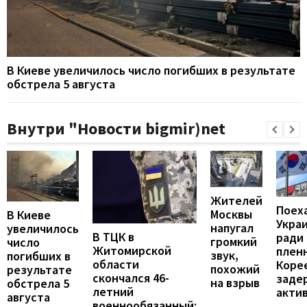
В Киеве увеличилось число погибших в результате
обстрела 5 августа
Внутри "Новости bigmir)net
Жителей
Поех
Москвы
В Киеве
Укра
напугал
увеличилось
В ТЦК в
ради
громкий
число
Житомирской
пленн
звук,
погибших в
области
Коре
похожий
результате
скончался 46-
заде
на взрыв
обстрела 5
летний
акти
августа
военнообязанный: