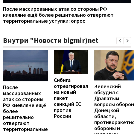
После массированных атак со стороны РФ
киевляне ещё более решительно отвергают
территориальные уступки: опрос
Внутри "Новости bigmir)net
Сибига
отреагировал
Зеленский
После
на новый
обсудил с
массированных
пакет
Драпатым
атак со стороны
санкций ЕС
вопросы оборо
РФ киевляне ещё
против
Донецкой
более
России
области,
решительно
противоракетн
отвергают
обороны и
территориальные