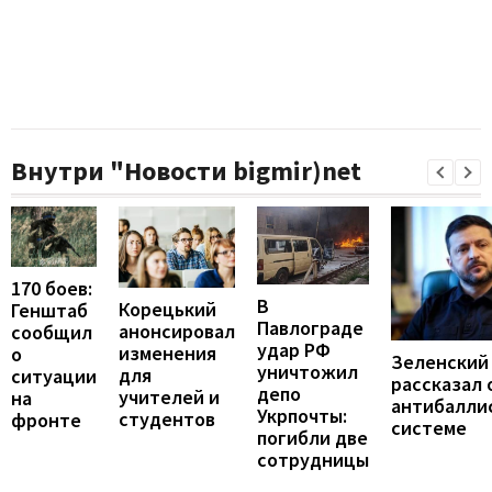
Внутри "Новости bigmir)net
170 боев:
В
Корецький
Генштаб
Павлограде
анонсировал
сообщил
удар РФ
изменения
о
Зеленский
уничтожил
для
ситуации
рассказал 
депо
учителей и
на
антибалли
Укрпочты:
студентов
фронте
системе
погибли две
сотрудницы