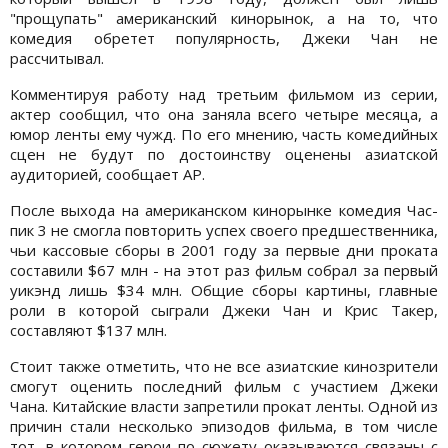
"прощупать" американский кинорынок, а на то, что
комедия обретет популярность, Джеки Чан не
рассчитывал.
Комментируя работу над третьим фильмом из серии,
актер сообщил, что она заняла всего четыре месяца, а
юмор ленты ему чужд. По его мнению, часть комедийных
сцен не будут по достоинству оценены азиатской
аудиторией, сообщает AP.
После выхода на американском кинорынке комедия Час-
пик 3 не смогла повторить успех своего предшественника,
чьи кассовые сборы в 2001 году за первые дни проката
составили $67 млн - на этот раз фильм собрал за первый
уикэнд лишь $34 млн. Общие сборы картины, главные
роли в которой сыграли Джеки Чан и Крис Такер,
составляют $137 млн.
Стоит также отметить, что не все азиатские кинозрители
смогут оценить последний фильм с участием Джеки
Чана. Китайские власти запретили прокат ленты. Одной из
причин стали несколько эпизодов фильма, в том числе
тот, в котором герои по сюжету оказываются связаны с