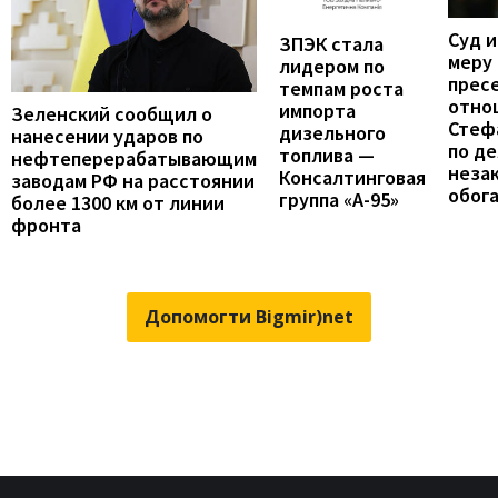
Суд 
ЗПЭК стала
меру
лидером по
прес
темпам роста
отно
импорта
Зеленский сообщил о
Стеф
дизельного
нанесении ударов по
по де
топлива —
нефтеперерабатывающим
неза
Консалтинговая
заводам РФ на расстоянии
обог
группа «А-95»
более 1300 км от линии
фронта
Допомогти Bigmir)net