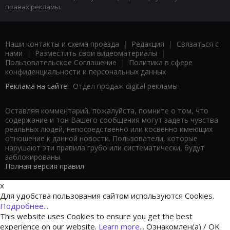
правах рекламы.
Наши контакты и схема проезда
|
Редакция
|
Связаться с
нами
|
Разместить свои видеоматериалы
|
Пользовательское Соглашение
|
Политика в сфере
конфиденциальности и персональных данных
Реклама на сайте:
Отдел продаж digital рекламы
Оставляя комментарий, пожалуйста, помните о том, что
содержание и тон Вашего сообщения могут задеть чувства
реальных людей, непосредственно или косвенно имеющих
отношение к данной новости. Пользователи, которые
нарушают эти правила грубо или систематически, будут
заблокированы.
Полная версия правил
x
Для удобства пользования сайтом используются Cookies.
Подробнее...
This website uses Cookies to ensure you get the best
experience on our website.
Learn more...
Ознакомлен(а) / OK