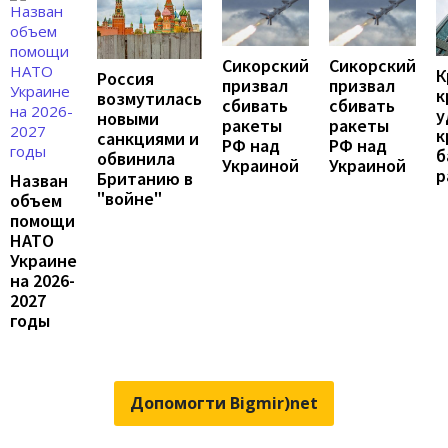
Сикорский
Сикорский
К
Россия
призвал
призвал
к
возмутилась
сбивать
сбивать
у
новыми
ракеты
ракеты
к
санкциями и
РФ над
РФ над
б
обвинила
Украиной
Украиной
р
Британию в
Назван
"войне"
объем
помощи
НАТО
Украине
на 2026-
2027
годы
Допомогти Bigmir)net