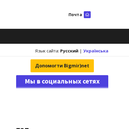
Почта
Искать
Язык сайта:
Русский
|
Українська
Допомогти Bigmir)net
Мы в социальных сетях