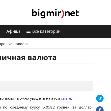
о
Афиша
Все категории
орошие новости
личная валюта
вых валют можно увидеть на этом
сайте
.
 по среднему курсу 5,0582 гривен за доллар,